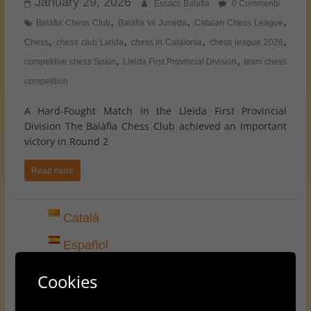
January 29, 2026
Escacs Balafia
0 Comments
,
,
,
Balàfia Chess Club
Balàfia vs Juneda
Catalan Chess League
,
,
,
,
Chess
chess club Lleida
chess in Catalonia
chess league 2026
,
,
competitive chess Spain
Lleida First Provincial Division
team chess
competition
A Hard-Fought Match in the Lleida First Provincial
Division The Balàfia Chess Club achieved an important
victory in Round 2
Read more
Català
Español
Cookies