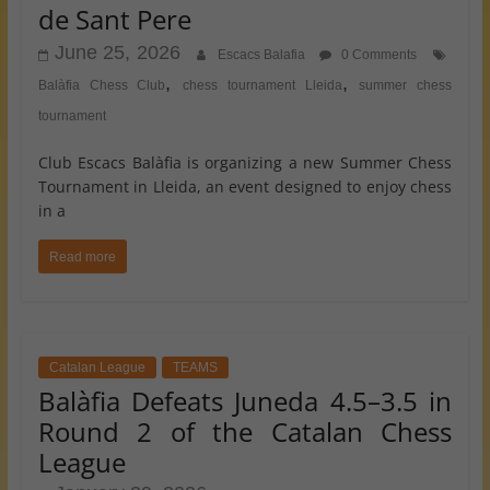
de Sant Pere
June 25, 2026
Escacs Balafia
0 Comments
,
,
Balàfia Chess Club
chess tournament Lleida
summer chess
tournament
Club Escacs Balàfia is organizing a new Summer Chess
Tournament in Lleida, an event designed to enjoy chess
in a
Read more
Catalan League
TEAMS
Balàfia Defeats Juneda 4.5–3.5 in
Round 2 of the Catalan Chess
League