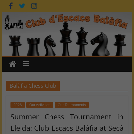
Skip
to
content
Balàfia Chess Club
2026
Our Activities
Our Tournaments
Summer Chess Tournament in
Lleida: Club Escacs Balàfia at Secà