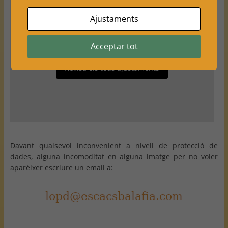
Ajustaments
Els teus ajustaments poden estar impedint que vegis
aquest contingut. Probablement tens desactivada
l'opció "Experiència".
Acceptar tot
Revisa els teus ajustaments
Davant qualsevol inconvenient a nivell de protecció de
dades, alguna incomoditat en alguna imatge per no voler
aparèixer escriure un email a: