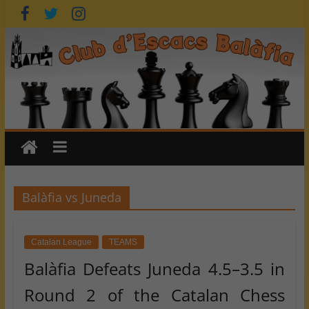
Skip
to
content
Balàfia vs Juneda
Catalan League
TEAMS
Balàfia Defeats Juneda 4.5–3.5 in
Round 2 of the Catalan Chess