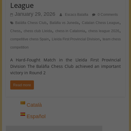
League
January 29, 2026
Escacs Balafia
0 Comments
,
,
,
Balàfia Chess Club
Balàfia vs Juneda
Catalan Chess League
,
,
,
,
Chess
chess club Lleida
chess in Catalonia
chess league 2026
,
,
competitive chess Spain
Lleida First Provincial Division
team chess
competition
A Hard-Fought Match in the Lleida First Provincial
Division The Balàfia Chess Club achieved an important
victory in Round 2
Read more
Català
Español