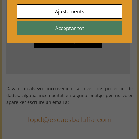
Ajustaments
Els teus ajustaments poden estar impedint que vegis
aquest contingut. Probablement tens desactivada
l'opció "Experiència".
Acceptar tot
Revisa els teus ajustaments
Davant qualsevol inconvenient a nivell de protecció de
dades, alguna incomoditat en alguna imatge per no voler
aparèixer escriure un email a: