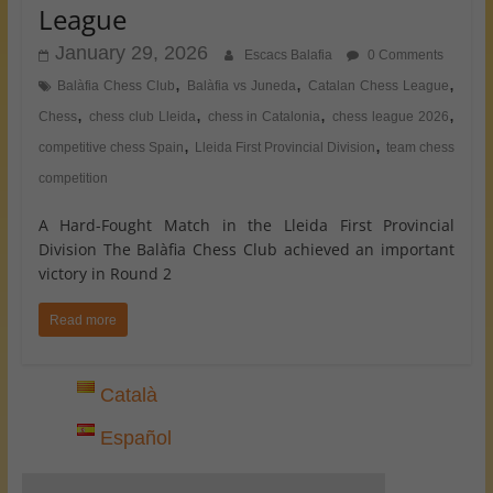
League
January 29, 2026
Escacs Balafia
0 Comments
,
,
,
Balàfia Chess Club
Balàfia vs Juneda
Catalan Chess League
,
,
,
,
Chess
chess club Lleida
chess in Catalonia
chess league 2026
,
,
competitive chess Spain
Lleida First Provincial Division
team chess
competition
A Hard-Fought Match in the Lleida First Provincial
Division The Balàfia Chess Club achieved an important
victory in Round 2
Read more
Català
Español