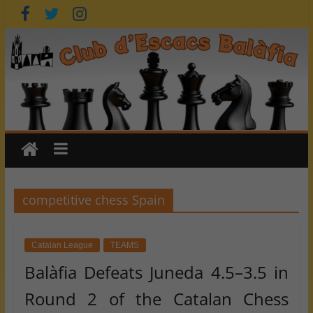
Skip
to
content
competitive chess Spain
Catalan League
TEAMS
Balàfia Defeats Juneda 4.5–3.5 in
Round 2 of the Catalan Chess