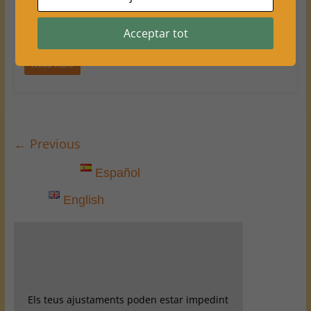
viure ahir una tarda d’escacs amb la
celebració del Torneig
Acceptar tot
Read more
← Previous
Español
English
Els teus ajustaments poden estar impedint