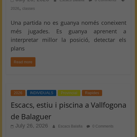
Escacs Balafia
0 Comments
,
2026
classes
Una partida no es guanya només coneixent
més jugades. Es guanya aprenent a
interpretar millor la posició, detectar els
plans
Read more
2026
INDIVIDUALS
Provincial
Rapides
Escacs, estiu i piscina a Vallfogona
de Balaguer
July 26, 2026
Escacs Balafia
0 Comments