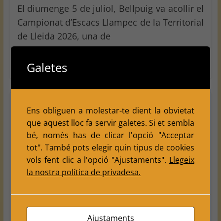
El diumenge 5 de juliol, Bellpuig va acollir el
Campionat d’Escacs Llampec de la Territorial
de Lleida 2026, una de
Read more
Galetes
2026
associacio veins
INDIVIDUALS
Nostres
Ens obliguen a molestar-te dient la obvietat
que aquest lloc fa servir galetes. Si et sembla
Activitats
Nostres Tornejos
bé, nomès has de clicar l'opció "Acceptar
Els escacs tornen al Secà de Sant
tot". També pots elegir quin tipus de cookies
Pere amb el Torneig d’Estiu del
vols fent clic a l'opció "Ajustaments".
Llegeix
la nostra política de privadesa.
Club Escacs Balàfia
July 4, 2026
Escacs Balafia
0 Comments
El Secà de Sant Pere de Lleida va tornar a
Ajustaments