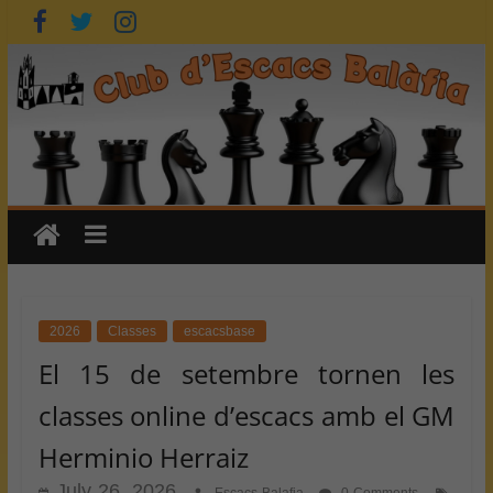
Skip
to
content
2026
Classes
escacsbase
El 15 de setembre tornen les
classes online d’escacs amb el GM
Herminio Herraiz
July 26, 2026