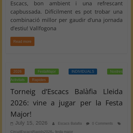
Escacs, bon ambient i una refrescant
capbussada. Difícilment es pot trobar una
combinació millor per gaudir d’una jornada
d’estiu! Vallfogona
Read more
2026
FestaMajor
INDIVIDUALS
Nostres
Activitats
Rapides
Torneig d’Escacs Balàfia Lleida
2026: vine a jugar per la Festa
Major!
July 15, 2026
Escacs Balafia
0 Comments
,
CircuitEscacsRapids2026
festa major