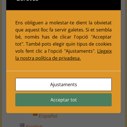
2025
FestaMajor
Nostres Activitats
Escacs al carrer amb el Club
d’Escacs Balàfia per la Festa major
Ens obliguen a molestar-te dient la obvietat
de la Tardor 2025
que aquest lloc fa servir galetes. Si et sembla
September 28, 2025
Escacs Balafia
0
bé, nomès has de clicar l'opció "Acceptar
,
,
,
Comments
2025
activitats
festa major
Lleida
tot". També pots elegir quin tipus de cookies
vols fent clic a l'opció "Ajustaments".
Llegeix
El Club d’Escacs Balàfia va viure aquest dissabte a les
la nostra política de privadesa.
10:00h una jornada molt especial dins del marc de les
Read more
Ajustaments
Acceptar tot
← Previous
Español