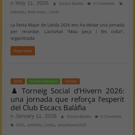
May 11, 2026
Escacs Balafia
0 Comments
,
,
activitats
festa major
Lleida
La Festa Major de Lleida 2026 ens ha deixat una jornada
per recordar. L’activitat “Mou peça i fes colla!”,
organitzada
Read more
2026
Nostres Tornejos
Socials
♟️ Torneig Social d’Hivern 2026:
una jornada que reforça l’esperit
del Club Escacs Balàfia
January 11, 2026
Escacs Balafia
0 Comments
,
,
,
2026
activitats
Lleida
socialHivern2026