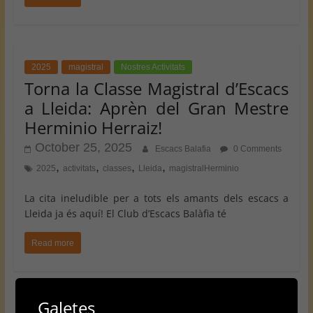
2025
magistral
Nostres Activitats
Torna la Classe Magistral d’Escacs
a Lleida: Aprèn del Gran Mestre
Herminio Herraiz!
October 25, 2025
Escacs Balafia
0 Comments
,
,
,
,
2025
activitats
classes
Lleida
magistralHerminio
La cita ineludible per a tots els amants dels escacs a
Lleida ja és aquí! El Club d’Escacs Balàfia té
Read more
Galetes