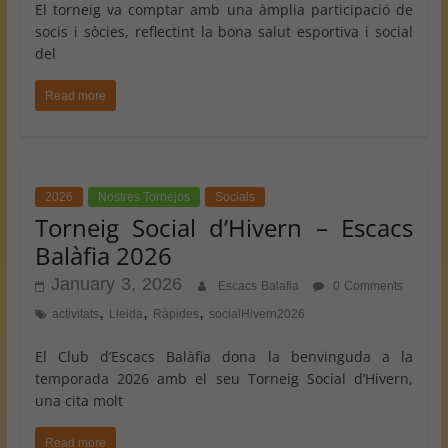
El torneig va comptar amb una àmplia participació de
socis i sòcies, reflectint la bona salut esportiva i social
del
Read more
2026
Nostres Tornejos
Socials
Torneig Social d’Hivern – Escacs
Balàfia 2026
January 3, 2026
Escacs Balafia
0 Comments
,
,
,
activitats
Lleida
Ràpides
socialHivern2026
El Club d’Escacs Balàfia dona la benvinguda a la
temporada 2026 amb el seu Torneig Social d’Hivern,
una cita molt
Read more