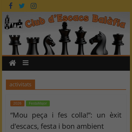
Skip
to
content
activitats
2026
FestaMajor
“Mou peça i fes colla!”: un èxit
d’escacs, festa i bon ambient