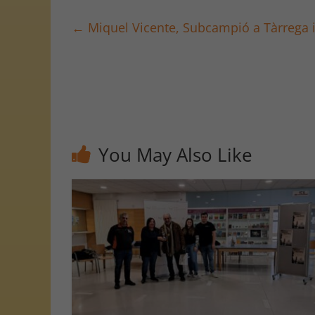
←
Miquel Vicente, Subcampió a Tàrrega i 
You May Also Like