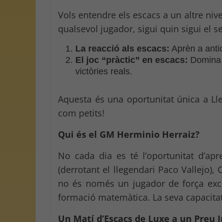
Vols entendre els escacs a un altre niv
qualsevol jugador, sigui quin sigui el se
La reacció als escacs:
Aprèn a antici
El joc “pràctic” en escacs:
Domina l
victòries reals.
Aquesta és una oportunitat única a Llei
com petits!
Qui és el GM Herminio Herraiz?
No cada dia es té l’oportunitat d’ap
(derrotant el llegendari Paco Vallejo)
no és només un jugador de força exc
formació matemàtica. La seva capacitat
Un Matí d’Escacs de Luxe a un Preu I