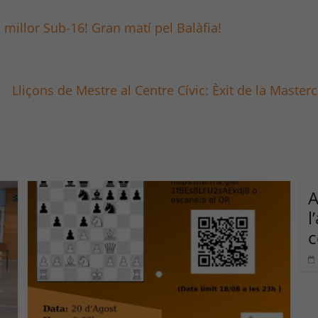
millor Sub-16! Gran matí pel Balàfia!
Lliçons de Mestre al Centre Cívic: Èxit de la Mast
l
c