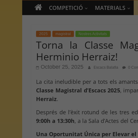
COMPETICIÓ
MATERIALS
2025
magistral
Nostres Activitats
Torna la Classe Mag
Herminio Herraiz!
October 25, 2025
Escacs Balafia
0 Co
La cita ineludible per a tots els amants
Classe Magistral d’Escacs 2025
, impa
Herraiz
.
Després de l’èxit rotund de les tres 
9:00h a 13:30h
, a la Sala d’Actes del Cen
Una Oportunitat Única per Elevar el 