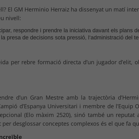
ell? El GM Herminio Herraiz ha dissenyat un matí int
u nivell:
par, respondre i prendre la iniciativa davant els plans del
a presa de decisions sota pressió, l’administració del t
da per rebre formació directa d’un jugador d’elit, ob
rendre d’un Gran Mestre amb la trajectòria d’Hermi
, Campió d’Espanya Universitari i membre de l’Equip 
epcional (Elo màxim 2520), sinó també un reputat
 per desglossar conceptes complexos és el que fa que
ncreïble