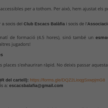
n accessibles per a tothom. Per això, hem ajustat els 
r a socis del
Club Escacs Balàfia
i socis de l’
Associaci
matí de formació (4.5 hores), sinó també un
esmor
ltres jugadors!
es
es places s’exhauriran ràpid. No deixis passar aquesta 
R del cartell):
https://forms.gle/DQZ2LioqgSxwpjmG8
ís a:
escacsbalafia@gmail.com