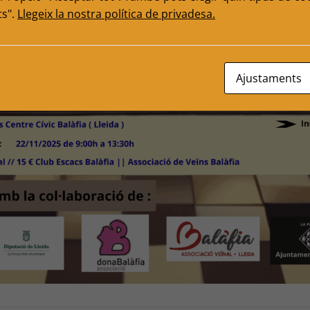
ts".
Llegeix la nostra política de privadesa.
Ajustaments