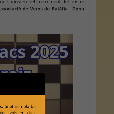
 que aposten pel creixement del nostre
ssociació de Veïns de Balàfia
i
Dona
s. Si et sembla bé,
ies vols fent clic a