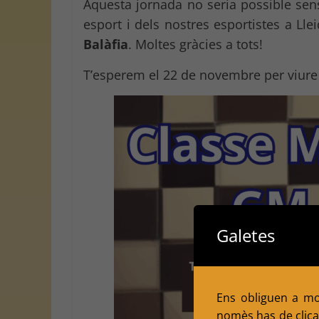
Aquesta jornada no seria possible sen
esport i dels nostres esportistes a Lle
Balàfia
. Moltes gràcies a tots!
T’esperem el 22 de novembre per viure 
Galetes
Ens obliguen a mol
nomès has de clicar