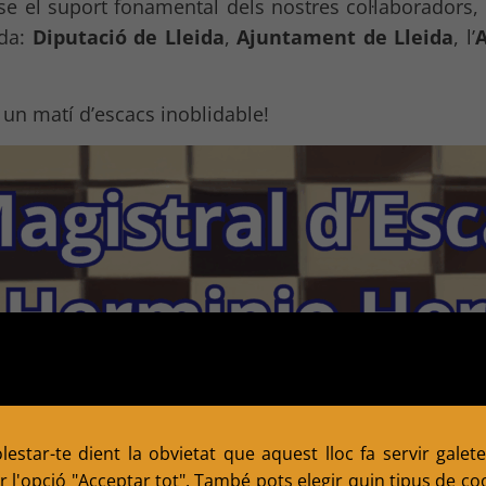
se el suport fonamental dels nostres col·laboradors,
ida:
Diputació de Lleida
,
Ajuntament de Lleida
, l’
A
un matí d’escacs inoblidable!
estar-te dient la obvietat que aquest lloc fa servir galete
 l'opció "Acceptar tot". També pots elegir quin tipus de cook