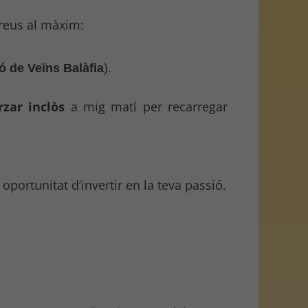
preus al màxim:
ó de Veïns Balàfia
).
zar inclòs
a mig matí per recarregar
oportunitat d’invertir en la teva passió.