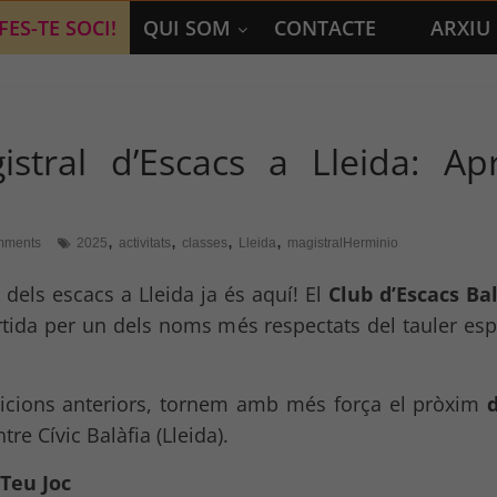
FES-TE SOCI!
QUI SOM
CONTACTE
ARXIU
istral d’Escacs a Lleida: A
,
,
,
,
mments
2025
activitats
classes
Lleida
magistralHerminio
 dels escacs a Lleida ja és aquí! El
Club d’Escacs Bal
rtida per un dels noms més respectats del tauler esp
edicions anteriors, tornem amb més força el pròxim
tre Cívic Balàfia (Lleida).
Teu Joc