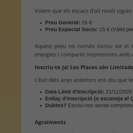
Volem que els escacs d’alt nivell sigui
Preu General:
25 €
Preu Especial Socis:
15 € (Vàlid pe
Aquest preu no només inclou tot el 
energies i compartir impressions amb a
Inscriu-te Ja! Les Places són Limitad
L’èxit dels anys anteriors ens diu que l
Data Límit d’Inscripció:
21/11/2025
Enllaç d’Inscripció (o escaneja el Q
Dubtes?
Escriu-nos sense comprom
Agraïments