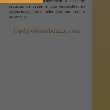
Davant qualsevol inconvenient a nivell de
protecció de dades, alguna incomoditat en
alguna imatge per no voler aparèixer escriure
un email a: