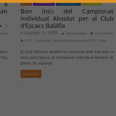
ó a
Lleida
campionats
INDIVIDUALS
Provincial
ran
Bon inici del Campionat
Individual Absolut per al Club
d’Escacs Balàfia
0
October 5, 2025
uguem
Escacs Balafia
0 Comments
,
,
,
2025
Campionat
Individual Absolut Lleida 2025
Lleida
lents
El Club d’Escacs Balàfia ha començat amb bon peu la
“Tots
seva participació al Campionat Individual Absolut de
Lleida. En aquesta
Read more