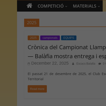
COMPETICIÓ
MATERIALS
2025
2025
campionats
EQUIPS
Crònica del Campionat Llampe
— Balàfia mostra entrega i es
December 22, 2025
Escacs Balafia
0 
El passat 21 de desembre de 2025, el Club Esc
Territorial
Read more