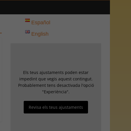
Español
English
Els teus ajustaments poden estar
impedint que vegis aquest contingut.
Probablement tens desactivada l'opció
"Experiència".
Revisa els teus ajustaments