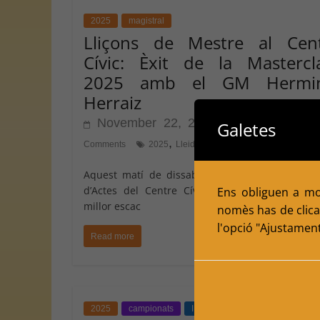
2025
magistral
Lliçons de Mestre al Cen
Cívic: Èxit de la Mastercl
2025 amb el GM Hermin
Herraiz
November 22, 2025
Galetes
Escacs Balafia
,
,
Comments
2025
Lleida
Magistral2025
Aquest matí de dissabte, 22 de novembre, la 
d’Actes del Centre Cívic Balàfia ha vibrat am
Ens obliguen a mol
millor escac
nomès has de clicar
l'opció "Ajustamen
Read more
2025
campionats
INDIVIDUALS
Rapides