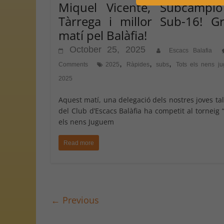
Miquel Vicente, Subcampi
Tàrrega i millor Sub-16! G
matí pel Balàfia!
October 25, 2025
Escacs Balafia
,
,
,
Comments
2025
Ràpides
subs
Tots els nens j
2025
Aquest matí, una delegació dels nostres joves ta
del Club d’Escacs Balàfia ha competit al torneig 
els nens Juguem
Read more
← Previous