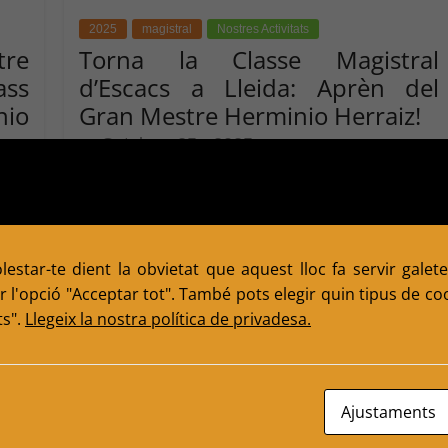
2025
magistral
Nostres Activitats
tre
Torna la Classe Magistral
ass
d’Escacs a Lleida: Aprèn del
io
Gran Mestre Herminio Herraiz!
October 25, 2025
Escacs Balafia
0
,
,
,
,
0
Comments
2025
activitats
classes
Lleida
magistralHerminio
Sala
La cita ineludible per a tots els amants dels escacs a
b el
Lleida ja és aquí! El Club d’Escacs Balàfia té
estar-te dient la obvietat que aquest lloc fa servir galete
 l'opció "Acceptar tot". També pots elegir quin tipus de cook
Read more
ts".
Llegeix la nostra política de privadesa.
Ajustaments
2025
Campionat Absolut Individual