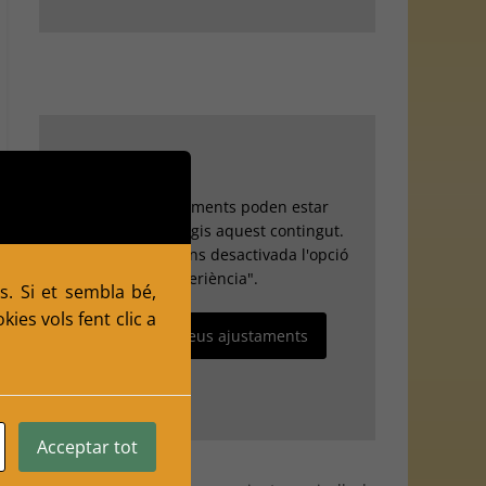
Els teus ajustaments poden estar
impedint que vegis aquest contingut.
Probablement tens desactivada l'opció
"Experiència".
s. Si et sembla bé,
ies vols fent clic a
Revisa els teus ajustaments
Acceptar tot