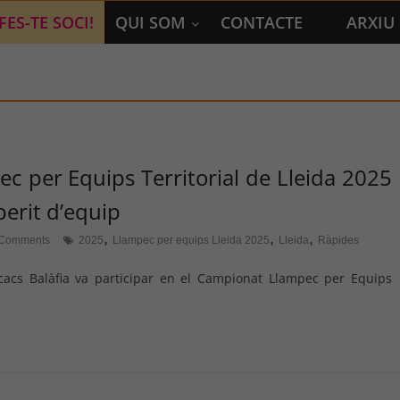
FES-TE SOCI!
QUI SOM
CONTACTE
ARXIU
c per Equips Territorial de Lleida 2025
perit d’equip
,
,
,
Comments
2025
Llampec per equips Lleida 2025
Lleida
Ràpides
acs Balàfia va participar en el Campionat Llampec per Equips