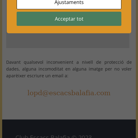
Ajustaments
Revisa els teus ajustaments
Acceptar tot
Davant qualsevol inconvenient a nivell de protecció de
dades, alguna incomoditat en alguna imatge per no voler
aparèixer escriure un email a:
Club Escacs Balafia © 2023