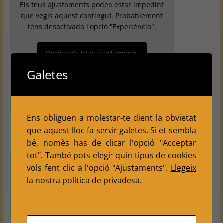
Els teus ajustaments poden estar impedint
que vegis aquest contingut. Probablement
tens desactivada l'opció "Experiència".
Revisa els teus ajustaments
Galetes
Ens obliguen a molestar-te dient la obvietat
que aquest lloc fa servir galetes. Si et sembla
bé, nomès has de clicar l'opció "Acceptar
tot". També pots elegir quin tipus de cookies
vols fent clic a l'opció "Ajustaments".
Llegeix
la nostra política de privadesa.
Els teus ajustaments poden estar impedint que vegis
aquest contingut. Probablement tens desactivada
l'opció "Experiència".