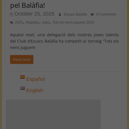
pel Balàfia!
October 25, 2025
Escacs Balafia
0 Comments
,
,
,
2025
Ràpides
subs
Tots els nens juguem 2025
Aquest matí, una delegació dels nostres joves talents
del Club d’Escacs Balàfia ha competit al torneig “Tots els
nens Juguem
Read more
Español
English