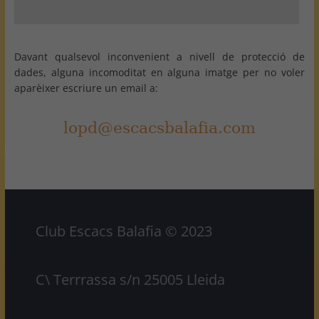
Davant qualsevol inconvenient a nivell de protecció de
dades, alguna incomoditat en alguna imatge per no voler
aparèixer escriure un email a:
Club Escacs Balafia © 2023
C\ Terrrassa s/n 25005 Lleida