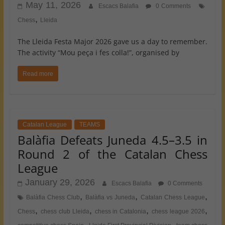
May 11, 2026
Escacs Balafia
0 Comments
,
Chess
Lleida
The Lleida Festa Major 2026 gave us a day to remember.
The activity “Mou peça i fes colla!”, organised by
Read more
Catalan League
TEAMS
Balàfia Defeats Juneda 4.5–3.5 in
Round 2 of the Catalan Chess
League
January 29, 2026
Escacs Balafia
0 Comments
,
,
,
Balàfia Chess Club
Balàfia vs Juneda
Catalan Chess League
,
,
,
,
Chess
chess club Lleida
chess in Catalonia
chess league 2026
,
,