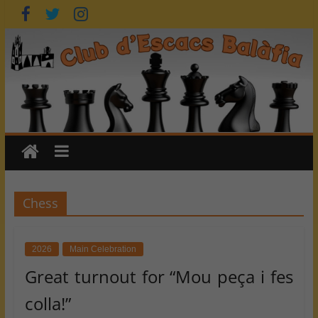
Skip
to
content
Chess
2026
Main Celebration
Great turnout for “Mou peça i fes
colla!”