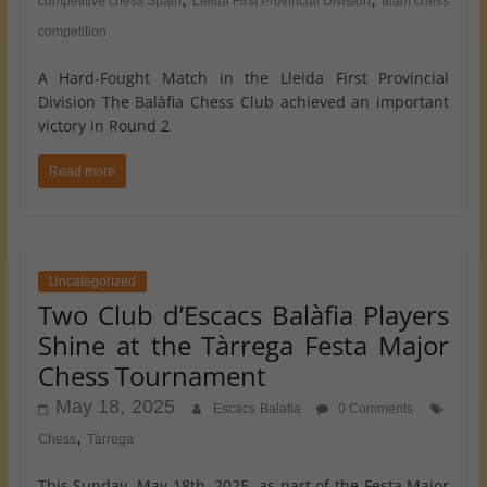
competitive chess Spain
Lleida First Provincial Division
team chess
competition
A Hard-Fought Match in the Lleida First Provincial
Division The Balàfia Chess Club achieved an important
victory in Round 2
Read more
Uncategorized
Two Club d’Escacs Balàfia Players
Shine at the Tàrrega Festa Major
Chess Tournament
May 18, 2025
Escacs Balafia
0 Comments
,
Chess
Tàrrega
This Sunday, May 18th, 2025, as part of the Festa Major