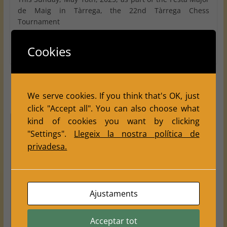
de Maig in Tàrrega, the 22nd Tàrrega Chess
Tournament
Read more
Cookies
Català
We serve cookies. If you think that's OK, just
Español
click "Accept all". You can also choose what
kind of cookies you want by clicking
"Settings".
Llegeix la nostra política de
privadesa.
Els teus ajustaments poden estar impedint
que vegis aquest contingut. Probablement
tens desactivada l'opció "Experiència".
Ajustaments
Revisa els teus ajustaments
Acceptar tot