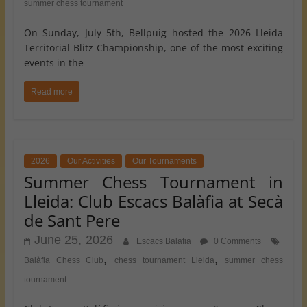
summer chess tournament
On Sunday, July 5th, Bellpuig hosted the 2026 Lleida
Territorial Blitz Championship, one of the most exciting
events in the
Read more
2026
Our Activities
Our Tournaments
Summer Chess Tournament in
Lleida: Club Escacs Balàfia at Secà
de Sant Pere
June 25, 2026
Escacs Balafia
0 Comments
,
,
Balàfia Chess Club
chess tournament Lleida
summer chess
tournament