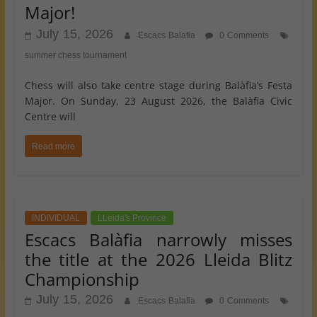
Major!
July 15, 2026
Escacs Balafia
0 Comments
summer chess tournament
Chess will also take centre stage during Balàfia’s Festa
Major. On Sunday, 23 August 2026, the Balàfia Civic
Centre will
Read more
INDIVIDUAL
LLeida's Province
Escacs Balàfia narrowly misses
the title at the 2026 Lleida Blitz
Championship
July 15, 2026
Escacs Balafia
0 Comments