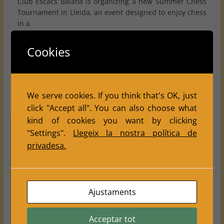
Club Escacs Balàfia is organizing a new Summer Chess
Tournament in Lleida, an event designed to enjoy chess
in a
Read more
Cookies
Català
We serve cookies. If you think that's OK, just
Español
click "Accept all". You can also choose what
kind of cookies you want by clicking
"Settings".
Llegeix la nostra política de
privadesa.
Els teus ajustaments poden estar impedint
que vegis aquest contingut. Probablement
Ajustaments
tens desactivada l'opció "Experiència".
Acceptar tot
Revisa els teus ajustaments