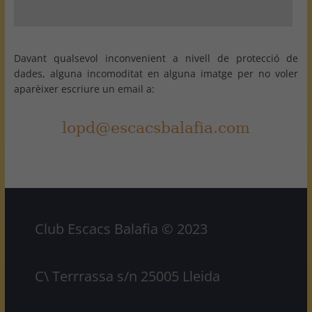
Davant qualsevol inconvenient a nivell de protecció de
dades, alguna incomoditat en alguna imatge per no voler
aparèixer escriure un email a:
Club Escacs Balafia © 2023
C\ Terrrassa s/n 25005 Lleida