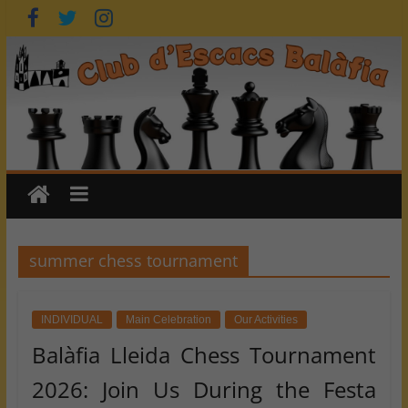
Skip
to
content
summer chess tournament
INDIVIDUAL
Main Celebration
Our Activities
Balàfia Lleida Chess Tournament
2026: Join Us During the Festa