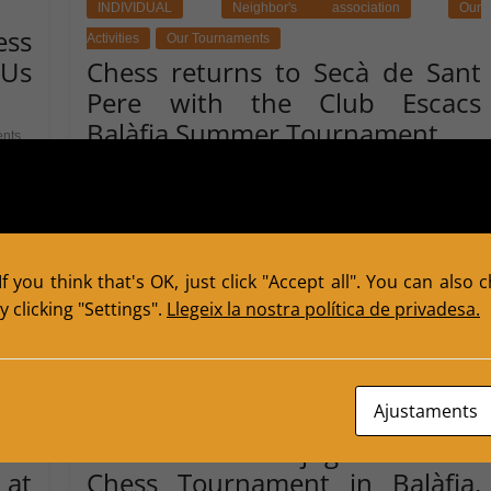
INDIVIDUAL
Neighbor's association
Our
ss
Activities
Our Tournaments
Us
Chess returns to Secà de Sant
Pere with the Club Escacs
Balàfia Summer Tournament
nts
July 4, 2026
Escacs Balafia
0 Comments
ia’s
The Secà de Sant Pere neighbourhood in Lleida
làfia
enjoyed an exciting afternoon of chess yesterday
with the celebration of the
f you think that's OK, just click "Accept all". You can also
 clicking "Settings".
Llegeix la nostra política de privadesa.
Read more
Ajustaments
2026
TOURNAMENTS
Under Aged
 in
Tots els nens juguem!! U16
 at
Chess Tournament in Balàfia,