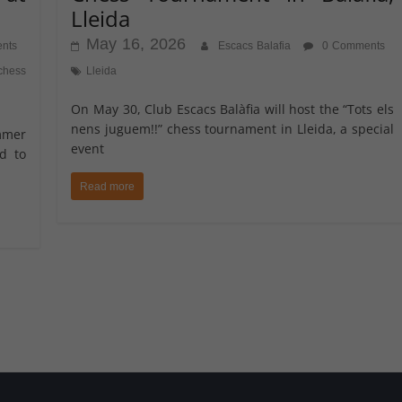
Lleida
May 16, 2026
nts
Escacs Balafia
0 Comments
chess
Lleida
On May 30, Club Escacs Balàfia will host the “Tots els
nens juguem!!” chess tournament in Lleida, a special
mmer
event
d to
Read more