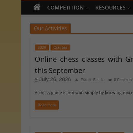
COMPETITION
RESOURCES
Our Activities
2026
Courses
Online chess classes with G
this September
July 26, 2026
Escacs Balafia
0 Comment
A chess game is not won simply by knowing more 
Read more