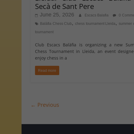
Secà de Sant Pere
June 25, 2026
Escacs Balafia
0 Comme
,
,
Balàfia Chess Club
chess tournament Lleida
summer 
tournament
Club Escacs Balàfia is organizing a new Su
Chess Tournament in Lleida, an event designe
enjoy chess in a
Read more
← Previous