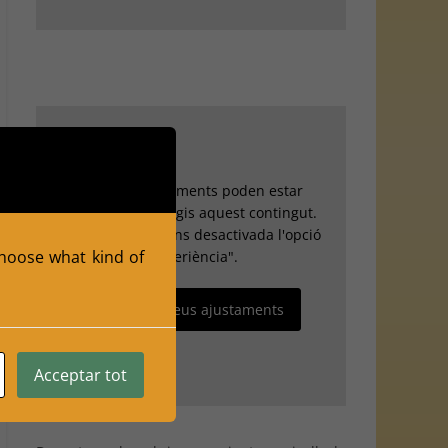
Els teus ajustaments poden estar
impedint que vegis aquest contingut.
Probablement tens desactivada l'opció
 choose what kind of
"Experiència".
Revisa els teus ajustaments
Acceptar tot