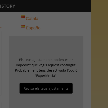
ISTORY
Català
Español
Els teus ajustaments poden estar
impedint que vegis aquest contingut.
Probablement tens desactivada l'opció
"Experiència".
Revisa els teus ajustaments