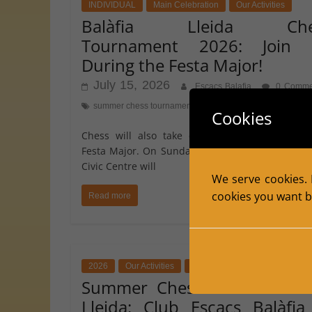
INDIVIDUAL
Main Celebration
Our Activities
Balàfia Lleida Che
Tournament 2026: Join 
During the Festa Major!
July 15, 2026
Escacs Balafia
0 Comme
summer chess tournament
Cookies
Chess will also take centre stage during Balàf
Festa Major. On Sunday, 23 August 2026, the Ba
Civic Centre will
We serve cookies. I
cookies you want by
Read more
2026
Our Activities
Our Tournaments
Summer Chess Tournament
Lleida: Club Escacs Balàfia