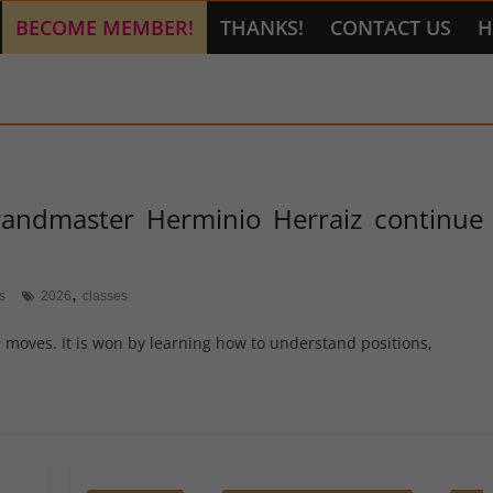
BECOME MEMBER!
THANKS!
CONTACT US
H
randmaster Herminio Herraiz continue
,
s
2026
classes
moves. It is won by learning how to understand positions,