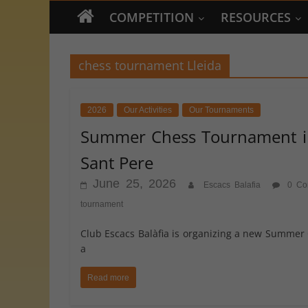
COMPETITION
RESOURCES
chess tournament Lleida
2026
Our Activities
Our Tournaments
Summer Chess Tournament in 
Sant Pere
June 25, 2026
Escacs Balafia
0 Co
tournament
Club Escacs Balàfia is organizing a new Summer 
a
Read more