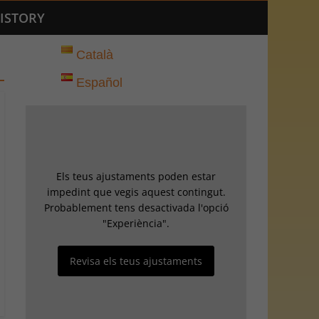
ISTORY
Català
Español
Els teus ajustaments poden estar
impedint que vegis aquest contingut.
Probablement tens desactivada l'opció
"Experiència".
Revisa els teus ajustaments