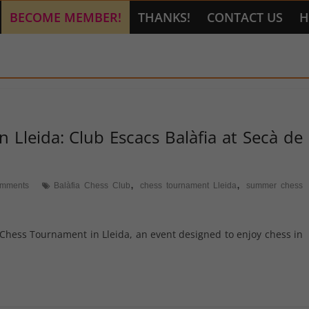
BECOME MEMBER!
THANKS!
CONTACT US
H
Lleida: Club Escacs Balàfia at Secà de
,
,
mments
Balàfia Chess Club
chess tournament Lleida
summer chess
Chess Tournament in Lleida, an event designed to enjoy chess in