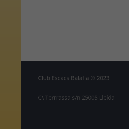
Club Escacs Balafia © 2023
C\ Terrrassa s/n 25005 Lleida