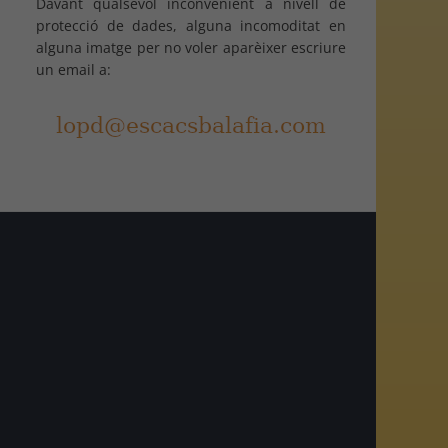
Davant qualsevol inconvenient a nivell de
protecció de dades, alguna incomoditat en
alguna imatge per no voler aparèixer escriure
un email a:
am
r
egram