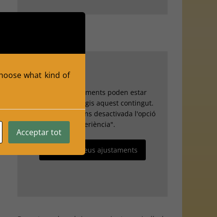
 choose what kind of
Els teus ajustaments poden estar
impedint que vegis aquest contingut.
Probablement tens desactivada l'opció
"Experiència".
Acceptar tot
Revisa els teus ajustaments