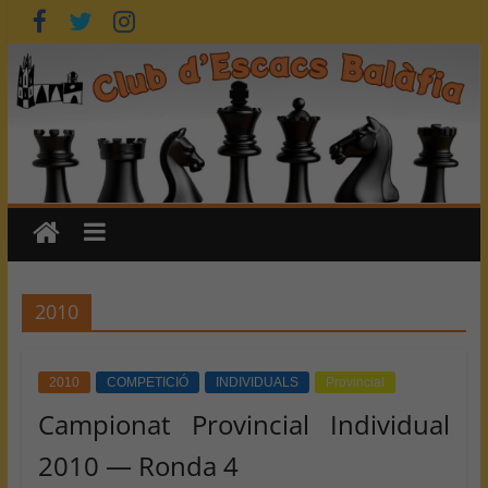
Skip
to
content
2010
2010
COMPETICIÓ
INDIVIDUALS
Provincial
Campionat Provincial Individual
2010 — Ronda 4