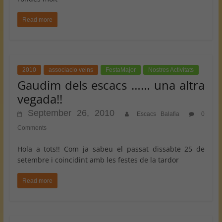
Read more
2010
associacio veins
FestaMajor
Nostres Activitats
Gaudim dels escacs …… una altra
vegada!!
September 26, 2010
Escacs Balafia
0
Comments
Hola a tots!! Com ja sabeu el passat dissabte 25 de
setembre i coincidint amb les festes de la tardor
Read more