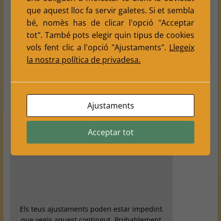
que aquest lloc fa servir galetes. Si et sembla
festes majors, hi ha campionats d’escacs per triar i
remenar.
bé, nomès has de clicar l'opció "Acceptar
tot". També pots elegir quin tipus de cookies
Read more
vols fent clic a l'opció "Ajustaments".
Llegeix
la nostra política de privadesa.
← Previous
Ajustaments
Español
Acceptar tot
English
Els teus ajustaments poden estar impedint
que vegis aquest contingut. Probablement