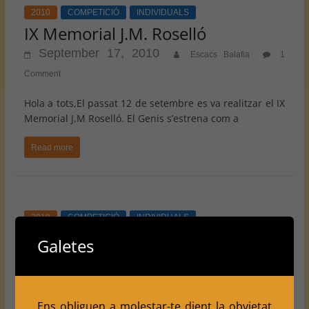
2010
COMPETICIÓ
INDIVIDUALS
IX Memorial J.M. Roselló
September 17, 2010
Escacs Balafia
1
Comment
Hola a tots,El passat 12 de setembre es va realitzar el IX
Memorial J.M Roselló. El Genis s’estrena com a
Read more
2010
COMPETICIÓ
INDIVIDUALS
Més campionats d’Estiu
Galetes
September 6, 2010
Escacs Balafia
0
Comments
Ens obliguen a molestar-te dient la obvietat
Hola a tots, Com es habitual en aquestes dates de