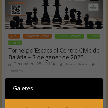
2025
associacio veins
Nostres Activitats
Nostres
Tornejos
Torneig d’Escacs al Centre Cívic de
Balàfia – 3 de gener de 2025
December 25, 2024
Escacs Balafia
0
Comments
Si t’agraden els escacs o tens curiositat per començar a
Galetes
jugar, no et perdis aquesta oportunitat! El pròxim 3 de
gener de 2025, al Centre Cívic de Balàfia
Read more