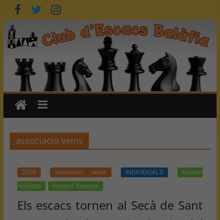
Skip
to
content
associacio veins
2026
associacio veins
INDIVIDUALS
Nostres
Activitats
Nostres Tornejos
Els escacs tornen al Secà de Sant