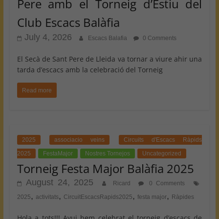
Pere amb el Torneig d’Estiu del
Club Escacs Balàfia
July 4, 2026
Escacs Balafia
0 Comments
El Secà de Sant Pere de Lleida va tornar a viure ahir una
tarda d’escacs amb la celebració del Torneig
Read more
2025
associacio veins
Circuits d'Escacs Ràpids
2025
FestaMajor
Nostres Tornejos
Uncategorized
Torneig Festa Major Balàfia 2025
August 24, 2025
Ricard
0 Comments
,
,
,
,
2025
activitats
CircuitEscacsRapids2025
festa major
Ràpides
Hola a tots!!! Avui hem celebrat el torneig d’escacs de