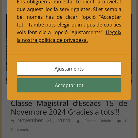
Ens obliguen a molestar-te dient la obvietat
que aquest lloc fa servir galetes. Si et sembla
bé, nomès has de clicar l'opció "Acceptar
tot". També pots elegir quin tipus de cookies
vols fent clic a l'opció "Ajustaments".
Llegeix
la nostra política de privadesa.
Ajustaments
Acceptar tot
2024
associacio veins
magistral
Nostres Activitats
Classe Magistral d’Escacs 15 de
Novembre 2024 Gràcies a tots!!!
November 26, 2024
Escacs Balafia
0
Comments