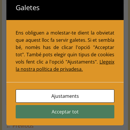
Galetes
2025
Circuits d'Escacs Ràpids 2025
Rapides
Èxit del C.E. Balàfia al VII Torneig
Ens obliguen a molestar-te dient la obvietat
Escacs Festa Major de Golmés
que aquest lloc fa servir galetes. Si et sembla
August 13, 2025
bé, nomès has de clicar l'opció "Acceptar
Escacs Balafia
0 Comments
tot". També pots elegir quin tipus de cookies
,
,
,
2025
CircuitEscacsRapids2025
Lleida
Ràpides
vols fent clic a l'opció "Ajustaments".
Llegeix
Golmés, Lleida – El Club d’Escacs Balàfia ha deixat una
la nostra política de privadesa.
empremta destacada en el VII Torneig Escacs Festa
Major de
Read more
Ajustaments
Acceptar tot
← Previous