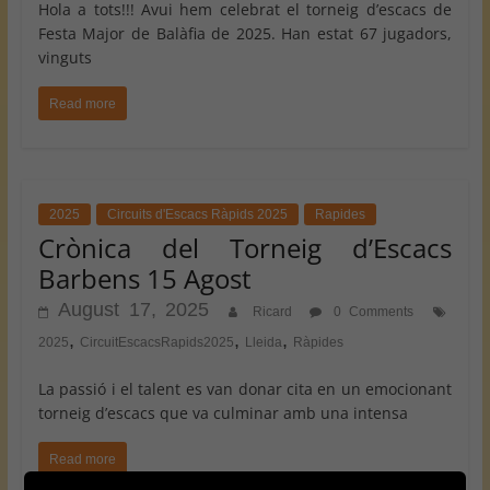
Hola a tots!!! Avui hem celebrat el torneig d’escacs de
Festa Major de Balàfia de 2025. Han estat 67 jugadors,
vinguts
Read more
2025
Circuits d'Escacs Ràpids 2025
Rapides
Crònica del Torneig d’Escacs
Barbens 15 Agost
August 17, 2025
Ricard
0 Comments
,
,
,
2025
CircuitEscacsRapids2025
Lleida
Ràpides
La passió i el talent es van donar cita en un emocionant
torneig d’escacs que va culminar amb una intensa
Read more