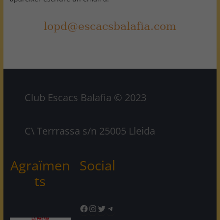
Club Escacs Balafia © 2023
C\ Terrrassa s/n 25005 Lleida
Agraïmen
Social
ts
Facebook
Instagram
Twitter
Telegram