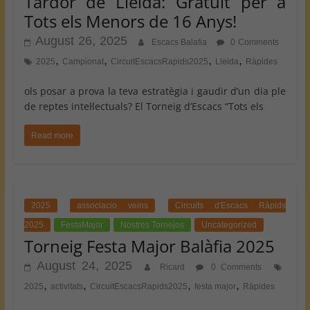
Tardor de Lleida: Gratuït per a
Tots els Menors de 16 Anys!
August 26, 2025
Escacs Balafia
0 Comments
,
,
,
,
2025
Campionat
CircuitEscacsRapids2025
Lleida
Ràpides
ols posar a prova la teva estratègia i gaudir d’un dia ple
de reptes intel·lectuals? El Torneig d’Escacs “Tots els
Read more
2025
associacio veins
Circuits d'Escacs Ràpids
2025
FestaMajor
Nostres Tornejos
Uncategorized
Torneig Festa Major Balàfia 2025
August 24, 2025
Ricard
0 Comments
,
,
,
,
2025
activitats
CircuitEscacsRapids2025
festa major
Ràpides