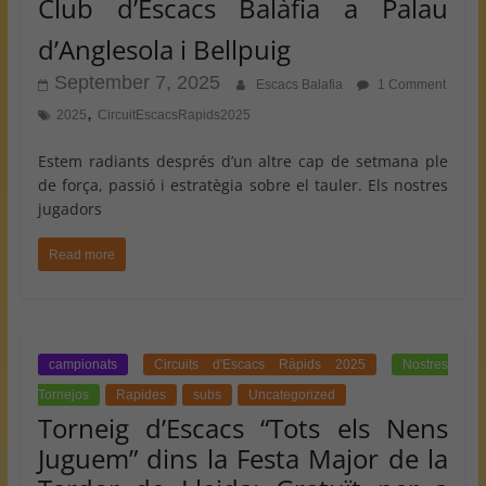
Club d’Escacs Balàfia a Palau
d’Anglesola i Bellpuig
September 7, 2025
Escacs Balafia
1 Comment
,
2025
CircuitEscacsRapids2025
Estem radiants després d’un altre cap de setmana ple
de força, passió i estratègia sobre el tauler. Els nostres
jugadors
Read more
campionats
Circuits d'Escacs Ràpids 2025
Nostres
Tornejos
Rapides
subs
Uncategorized
Torneig d’Escacs “Tots els Nens
Juguem” dins la Festa Major de la