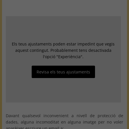
Els teus ajustaments poden estar impedint que vegis
aquest contingut. Probablement tens desactivada
l'opció "Experiència".
Revisa els teus ajustaments
Davant qualsevol inconvenient a nivell de protecció de
dades, alguna incomoditat en alguna imatge per no voler
aparèixer escriure un email a: