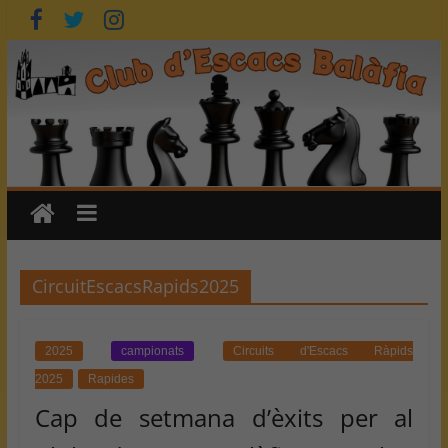
Skip
to
content
CircuitEscacsRapids2025
2025
campionats
Circuits d'Escacs Ràpids
2025
Rapides
Cap de setmana d’èxits per al