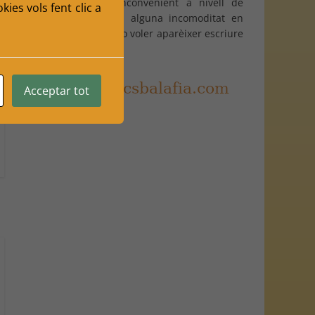
Davant qualsevol inconvenient a nivell de
ies vols fent clic a
protecció de dades, alguna incomoditat en
alguna imatge per no voler aparèixer escriure
un email a:
Acceptar tot