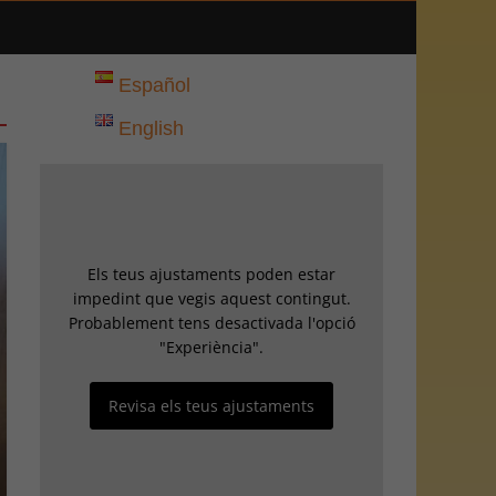
Español
English
Els teus ajustaments poden estar
impedint que vegis aquest contingut.
Probablement tens desactivada l'opció
"Experiència".
Revisa els teus ajustaments