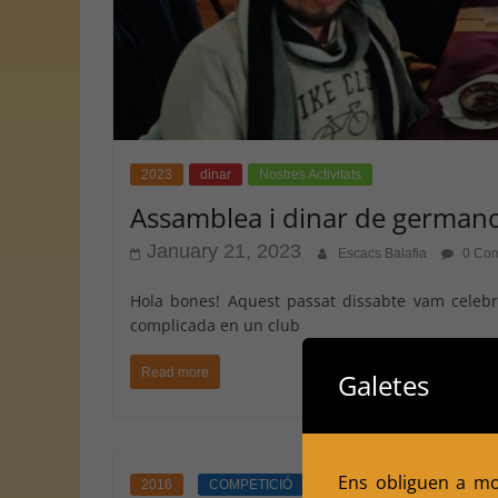
2023
dinar
Nostres Activitats
Assamblea i dinar de german
January 21, 2023
Escacs Balafia
0 Co
Hola bones! Aquest passat dissabte vam celebr
complicada en un club
Read more
Galetes
Ens obliguen a mol
2016
COMPETICIÓ
dinar
EQUIPS
No