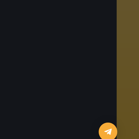
am
r
egram