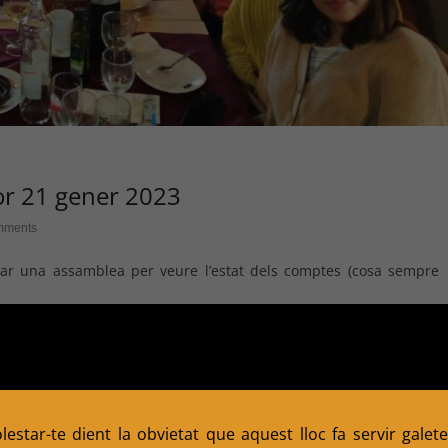
or 21 gener 2023
mments
ar una assamblea per veure l’estat dels comptes (cosa sempre
estar-te dient la obvietat que aquest lloc fa servir galete
stres
2011
COMPETICIÓ
dinar
INDIVIDUALS
Nostres