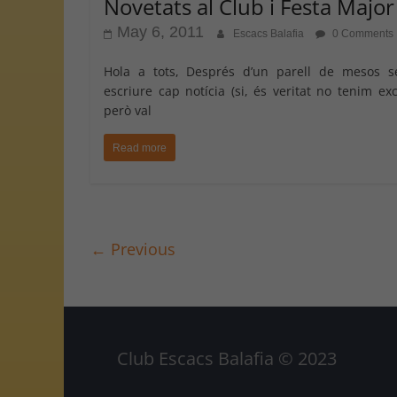
Novetats al Club i Festa Major
May 6, 2011
Escacs Balafia
0 Comments
Hola a tots, Després d’un parell de mesos s
escriure cap notícia (si, és veritat no tenim ex
però val
Read more
← Previous
Club Escacs Balafia © 2023