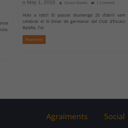
May 1, 2010
Escacs Balafia
1 Comment
Hola a tots!! El passat diumenge 25 d’abril vam
celebrar el III Dinar de germanor del Club d’Escacs
ense
Balàfia. Tot
cusa,
Read more
Agraïments
Social