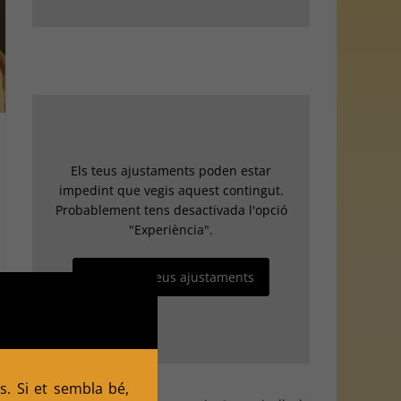
Els teus ajustaments poden estar
impedint que vegis aquest contingut.
Probablement tens desactivada l'opció
"Experiència".
Revisa els teus ajustaments
s. Si et sembla bé,