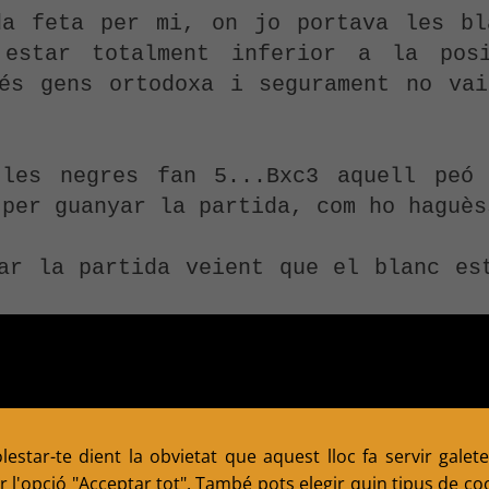
da feta per mi, on jo portava les bla
estar totalment inferior a la posi
és gens ortodoxa i segurament no vai
les negres fan 5...Bxc3 aquell peó 
per guanyar la partida, com ho haguès
ar la partida veient que el blanc est
ue són els determinants del costat d
es partides d'escacs el més interessan
estar-te dient la obvietat que aquest lloc fa servir galete
 l'opció "Acceptar tot". També pots elegir quin tipus de cook