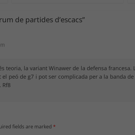
rum de partides d’escacs
”
pm
s teoria, la variant Winawer de la defensa francesa. 
el peó de g7 i pot ser complicada per a la banda de 
 Rf8
ired fields are marked
*