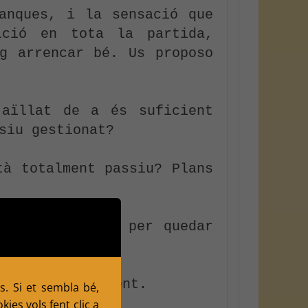
nques, i la sensació que 
ció en tota la partida, 
g arrencar bé. Us proposo 
aïllat de a és suficient 
siu gestionat?

à totalment passiu? Plans 
e les blanques per quedar 
t és el raonament.
s. Si et sembla bé,
ies vols fent clic a