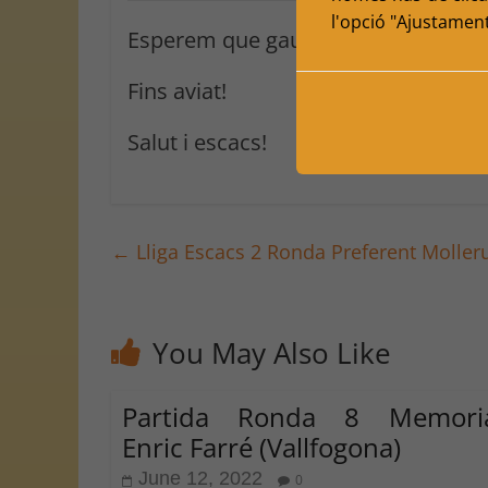
l'opció "Ajustamen
Esperem que gaudiu molt! I coment
Fins aviat!
Salut i escacs!
←
Lliga Escacs 2 Ronda Preferent Molleru
You May Also Like
Partida Ronda 8 Memoria
Enric Farré (Vallfogona)
June 12, 2022
0