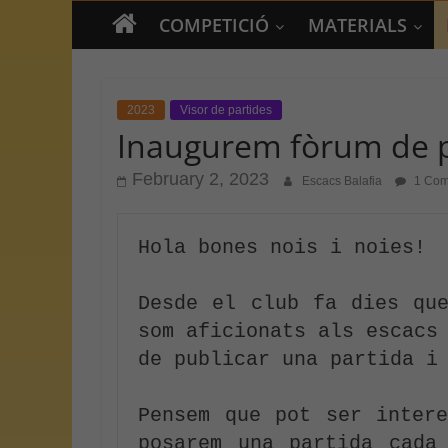
COMPETICIÓ
MATERIALS
2023
Visor de partides
Inaugurem fòrum de p
February 2, 2023
Escacs Balafia
1 Com
Hola bones nois i noies!

Desde el club fa dies que
som aficionats als escacs 
de publicar una partida i 
Pensem que pot ser intere
posarem una partida cada