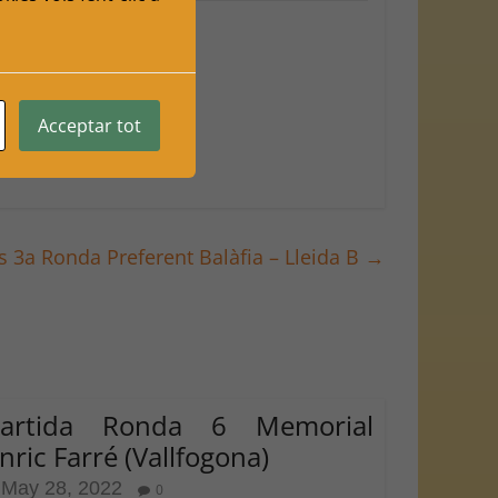
Acceptar tot
s 3a Ronda Preferent Balàfia – Lleida B
→
Partida Ronda 6 Memorial
nric Farré (Vallfogona)
May 28, 2022
0