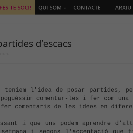
FES-TE SOCI!
QUI SOM
CONTACTE
ARXIU
artides d’escacs
ment
 teníem l'idea de posar partides, pe
poguèssim comentar-les i fer com una 
fer comentaris de les idees en difere
ssant i que uns podem aprendre d'alt
 setmana i segons l'acceptació que ti