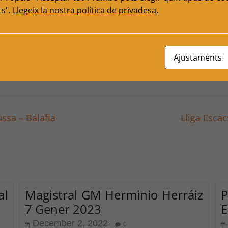
ts".
Llegeix la nostra política de privadesa.
eu absolutament el que volgueu!!
Ajustaments
ssa – Balafia
Lliga Escac
l
Magistral GM Herminio Herráiz
7 Gener 2023
E
December 2, 2022
0