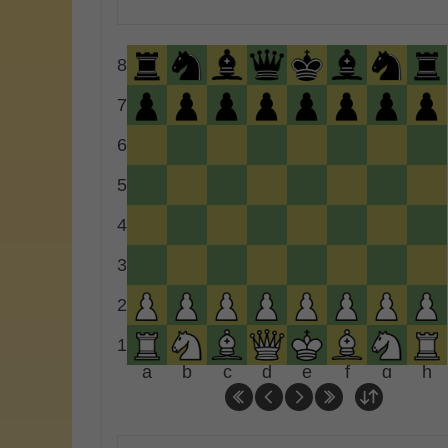
8
7
6
5
4
3
2
1
a
b
c
d
e
f
g
h