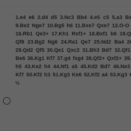
1.
e4
e6
2.
d4
d5
3.
Nc3
Bb4
4.
e5
c5
5.
a3
B
9.
Be2
Nge7
10.
Bg5
h6
11.
Bxe7
Qxe7
12.
O-O
16.
Rb1
Qe3+
17.
Kh1
Rxf1+
18.
Bxf1
b6
19.
Q
Qf8
23.
Bg2
Ng6
24.
Ra1
Qe7
25.
Nd2
Ba4
2
29.
Qd2
Qf5
30.
Qe1
Qxc2
31.
Bh3
Bd7
32.
Qf1
Be6
36.
Kg1
Kf7
37.
g4
fxg4
38.
Qf2+
Qxf2+
39
h5
43.
Ke2
h4
44.
Nf1
a5
45.
Kd2
Bd7
46.
Ne3
Kf7
50.
Kf2
h3
51.
Kg3
Ke6
52.
Kf2
a4
53.
Kg3
½