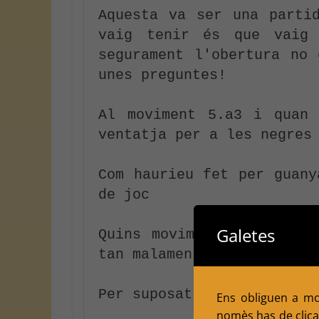
Aquesta va ser una parti
vaig tenir és que vaig 
segurament l'obertura no 
unes preguntes!

Al moviment 5.a3 i quan 
ventatja per a les negres 
Com haurieu fet per guany
de joc

Galetes
Quins movimments creieu q
tan malament?

Per suposat com a totes l
Ens obliguen a mol
nomès has de clicar