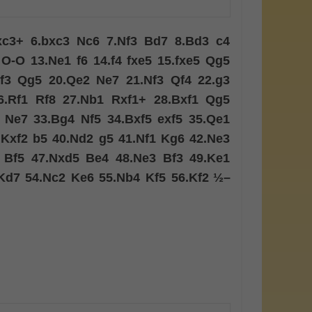
xc3+
6.
bxc3
Nc6
7.
Nf3
Bd7
8.
Bd3
c4
O-O
13.
Ne1
f6
14.
f4
fxe5
15.
fxe5
Qg5
f3
Qg5
20.
Qe2
Ne7
21.
Nf3
Qf4
22.
g3
6.
Rf1
Rf8
27.
Nb1
Rxf1+
28.
Bxf1
Qg5
Ne7
33.
Bg4
Nf5
34.
Bxf5
exf5
35.
Qe1
.
Kxf2
b5
40.
Nd2
g5
41.
Nf1
Kg6
42.
Ne3
Bf5
47.
Nxd5
Be4
48.
Ne3
Bf3
49.
Ke1
Kd7
54.
Nc2
Ke6
55.
Nb4
Kf5
56.
Kf2
½–