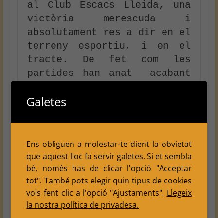
al Club Escacs Lleida, una 
victòria merescuda i 
absolutament res a dir en el 
terreny esportiu, i en el 
tracte. De fet com les 
partides han anat  acabant 
més o menys ràpid, 
Galetes
commentàven les partides i 
tot plegat ha estat 
agradable. Gràcies!😉😉😉

Ens obliguen a molestar-te dient la obvietat
Us deixem l'acta:
que aquest lloc fa servir galetes. Si et sembla
bé, nomès has de clicar l'opció "Acceptar
tot". També pots elegir quin tipus de cookies
vols fent clic a l'opció "Ajustaments".
Llegeix
la nostra política de privadesa.