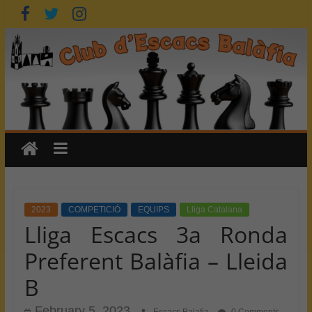
Skip
to
content
2023
COMPETICIÓ
EQUIPS
Lliga Catalana
Lliga Escacs 3a Ronda
Preferent Balàfia – Lleida
B
February 5, 2023