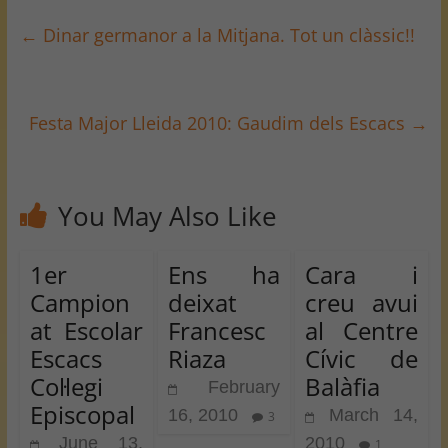
←
Dinar germanor a la Mitjana. Tot un clàssic!!
Festa Major Lleida 2010: Gaudim dels Escacs
→
You May Also Like
1er
Ens ha
Cara i
Campion
deixat
creu avui
at Escolar
Francesc
al Centre
Escacs
Riaza
Cívic de
Col·legi
Balàfia
February
Episcopal
16, 2010
March 14,
3
June 13,
2010
1