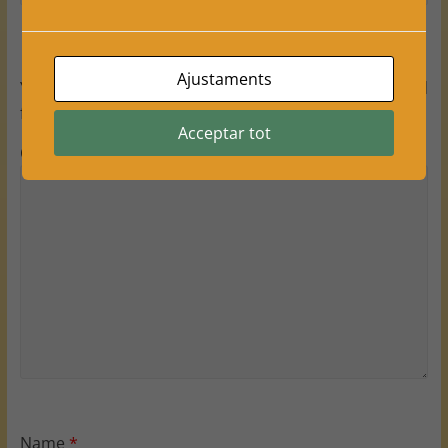
Leave a Reply
Ajustaments
Your email address will not be published.
Required
fields are marked
*
Acceptar tot
Comment
*
Name
*