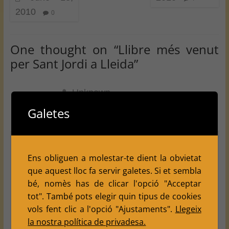
2010
0
One thought on “
Llibre més venut
per Sant Jordi a Lleida
”
Unknown
May 8, 2010 at 7:07 am
Galetes
Permalink
A més a més, al final del llibre hi ha una
Ens obliguen a molestar-te dient la obvietat
petita biografia dels autors, on el David diu
que aquest lloc fa servir galetes. Si et sembla
que es un aficionat als escacs i ens fa
bé, nomès has de clicar l'opció "Acceptar
menció al C.E. Balafia.
tot". També pots elegir quin tipus de cookies
L'enhora bona David!!!!
vols fent clic a l'opció "Ajustaments".
Llegeix
la nostra política de privadesa.
Reply