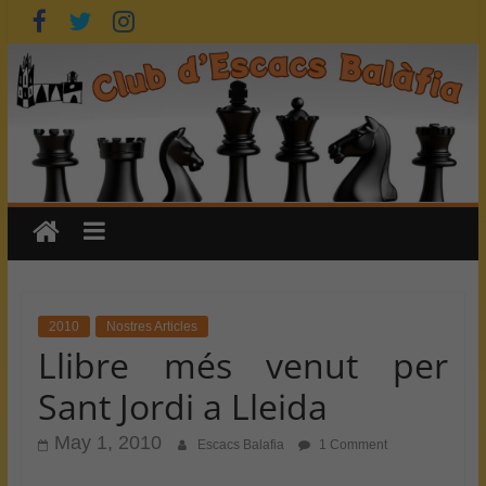
Skip
to
content
2010
Nostres Articles
Llibre més venut per
Sant Jordi a Lleida
May 1, 2010
Escacs Balafia
1 Comment