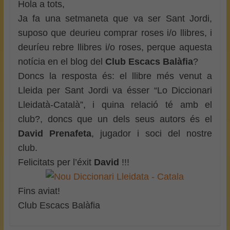
Hola a tots,
Ja fa una setmaneta que va ser Sant Jordi,
suposo que deurieu comprar roses i/o llibres, i
deuríeu rebre llibres i/o roses, perque aquesta
notícia en el blog del
Club Escacs Balàfia
?
Doncs la resposta és: el llibre més venut a
Lleida per Sant Jordi va ésser “Lo Diccionari
Lleidatà-Català”, i quina relació té amb el
club?, doncs que un dels seus autors és el
David Prenafeta
, jugador i soci del nostre
club.
Felicitats per l’éxit
David
!!!
Fins aviat!
Club Escacs Balàfia