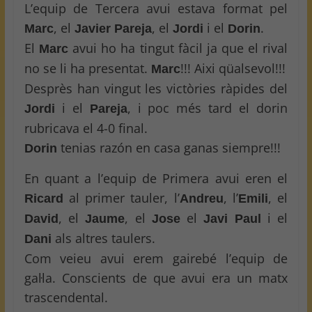
L’equip de Tercera avui estava format pel
, el
, el
i el
.
Marc
Javier Pareja
Jordi
Dorin
El
avui ho ha tingut fàcil ja que el rival
Marc
no se li ha presentat.
!!! Aixi qüalsevol!!!
Marc
Desprès han vingut les victòries ràpides del
i el
, i poc més tard el dorin
Jordi
Pareja
rubricava el 4-0 final.
tenias razón en casa ganas siempre!!!
Dorin
En quant a l’equip de Primera avui eren el
al primer tauler, l’
, l’
, el
Ricard
Andreu
Emili
, el
, el
el
i el
David
Jaume
Jose
Javi Paul
als altres taulers.
Dani
Com veieu avui erem gairebé l’equip de
gal·la. Conscients de que avui era un matx
trascendental.