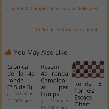
←
5a Ronda Campionat per Equips: Pels pèls!!!
7a Ronda. Victòria contundent.
→
You May Also Like
Crònica
Resum
de la 4a
4a, ronda
ronda
Campion
Ronda 6
(2.5 de 5)
at per
Torneig
Equips
November
Escacs
2, 2008
February
2
Obert
23, 2009
5