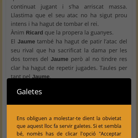
continuat jugant i s’ha arriscat massa.
Llastima que el seu atac no ha sigut prou
intens i ha hagut de tombar el rei.
Ànim
que la propera la guanyes.
Ricard
El
també ha hagut de patir l’atac del
Jaume
seu rival que ha sacrificat la dama per les
dos torres del
però al no tindre res
Jaume
clar ha hagut de repetir jugades. Taules per
tant pel
.
Jaume
L’últim en acabar una altra vegada, el
Jose
Galetes
que ha tingut sempre una petita ventatja
però mai decisiva.
S’ho ha hagut de currar fins al final
Ens obliguen a molestar-te dient la obvietat
Resultat final Balàfia 6 — Juneda 2
que aquest lloc fa servir galetes. Si et sembla
També recordem per qui no ho sapiga que
bé, nomès has de clicar l'opció "Acceptar