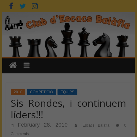
Skip
to
content
2010
COMPETICIÓ
EQUIPS
Sis Rondes, i continuem
líders!!!
February 28, 2010
Escacs Balafia
0
Comments