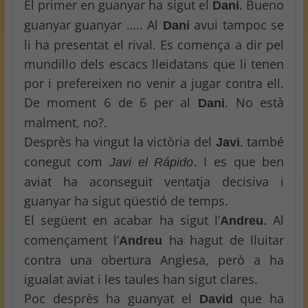
El primer en guanyar ha sigut el
. Bueno
Dani
guanyar guanyar ….. Al
avui tampoc se
Dani
li ha presentat el rival. Es comença a dir pel
mundillo dels escacs lleidatans que li tenen
por i prefereixen no venir a jugar contra ell.
De moment 6 de 6 per al
. No està
Dani
malment, no?.
Desprès ha vingut la victòria del
. també
Javi
conegut com
. I es que ben
Javi el Rápido
aviat ha aconseguit ventatja decisiva i
guanyar ha sigut qüestió de temps.
El següent en acabar ha sigut l’
. Al
Andreu
començament l’
ha hagut de lluitar
Andreu
contra una obertura Anglesa, però a ha
igualat aviat i les taules han sigut clares.
Poc desprès ha guanyat el
que ha
David