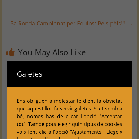
5a Ronda Campionat per Equips: Pels pèls!!!
→
You May Also Like
XII
Copa
FELICITAT
Galetes
Campion
Catalana.
S
at
Jornada 1
CAMPION
d’Escacs
S!!!
January 3,
Ens obliguen a molestar-te dient la obvietat
Festa
2010
March 22,
2
que aquest lloc fa servir galetes. Si et sembla
Major de
2010
5
bé, nomès has de clicar l'opció "Acceptar
Balàfia
tot". També pots elegir quin tipus de cookies
August 7,
vols fent clic a l'opció "Ajustaments".
Llegeix