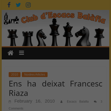
Skip
to
content
2010
Nostres Articles
Ens ha deixat Francesc
Riaza
February 16, 2010
Escacs Balafia
3
Comments