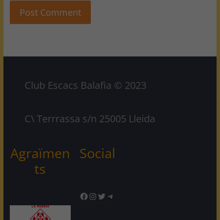
Club Escacs Balafia © 2023
C\ Terrrassa s/n 25005 Lleida
Agraïmen
Social
ts
Facebook
Instagram
Twitter
Telegram