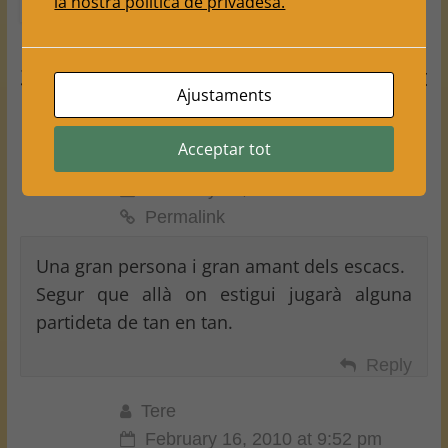
la nostra política de privadesa.
2010
1
3 thoughts on “
Ens ha deixat
Ajustaments
Francesc Riaza
”
Acceptar tot
Jose
February 17, 2010 at 6:28 am
Permalink
Una gran persona i gran amant dels escacs.
Segur que allà on estigui jugarà alguna
partideta de tan en tan.
Reply
Tere
February 16, 2010 at 9:52 pm