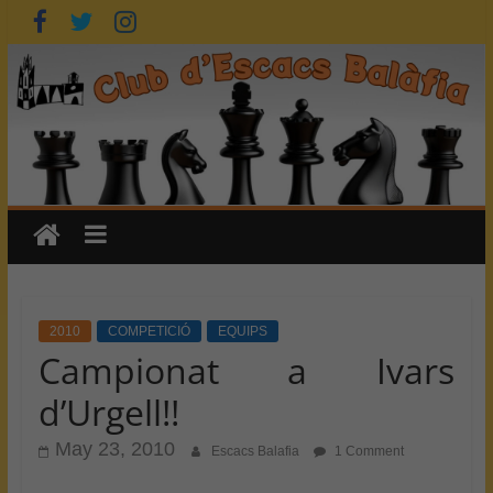
Skip
to
content
2010
COMPETICIÓ
EQUIPS
Campionat a Ivars
d’Urgell!!
May 23, 2010
Escacs Balafia
1 Comment