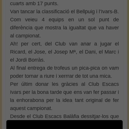
cuarts amb 17 punts.
Van tancar la classificació el Bellpuig i l’Ivars-B.
Com veieu 4 equips en un sol punt de
diferència que mostra la igualtat que va haver
al campionat.
Ah! per cert, del Club van anar a jugar el
Ricard, el Jose, el Josep Mª, el Dani, el Marc i
el Jordi Borràs.
Al final entrega de trofeus un pica-pica on vam
poder tornar a riure i xerrrar de tot una mica.
Per últim donar les gràcies al Club Escacs
Ivars per la bona tarde que ens van fer passar i
la enhorabona per la idea tant original de fer
aquest campionat.
Desde el Club Escacs Balàfia dessitjar-los que
acabin de passar una bona Festa Major i que