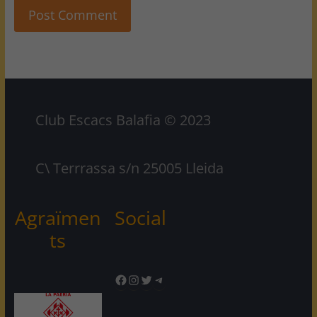
Club Escacs Balafia © 2023
C\ Terrrassa s/n 25005 Lleida
Agraïmen
Social
ts
Facebook
Instagram
Twitter
Telegram