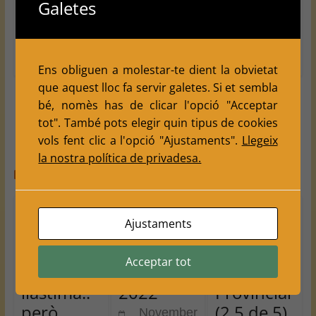
Galetes
continuin organitzant campionats com aquest
molts anys més.
Fins aviat!!!
Ens obliguen a molestar-te dient la obvietat
que aquest lloc fa servir galetes. Si et sembla
bé, nomès has de clicar l'opció "Acceptar
←
Gaudim dels escacs
Campionats al Juny
→
tot". També pots elegir quin tipus de cookies
vols fent clic a l'opció "Ajustaments".
Llegeix
la nostra política de privadesa.
You May Also Like
La gran
Bellpuig
Resultats
Ajustaments
Final: no
Ronda 7
2a ronda
ha pogut
Provincial
Campion
Acceptar tot
ser…
Lleida
at
llàstima..
2022
Provincial
però
(2.5 de 5)
November