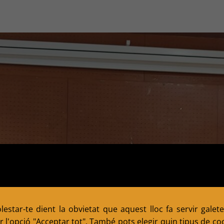
estar-te dient la obvietat que aquest lloc fa servir galete
 l'opció "Acceptar tot". També pots elegir quin tipus de cook