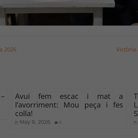
ia 2026
Victòria
 –
Avui fem escac i mat a
T
l’avorriment: Mou peça i fes
L
colla!
S
May 9, 2026
0