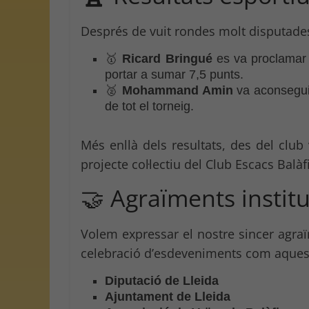
Després de vuit rondes molt disputades,
🥇
Ricard Bringué
es va proclama
portar a sumar 7,5 punts.
🥈
Mohammand Amin
va aconsegui
de tot el torneig.
Més enllà dels resultats, des del club
projecte col·lectiu del Club Escacs Balàf
🤝 Agraïments instit
Volem expressar el nostre sincer agraïm
celebració d’esdeveniments com aques
Diputació de Lleida
Ajuntament de Lleida