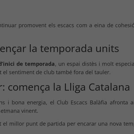
ontinuar promovent els escacs com a eina de cohesió
mençar la temporada units
d’inici de temporada
, un espai distès i molt especi
t el sentiment de club també fora del tauler.
r: comença la Lliga Catalana
 i bona energia, el Club Escacs Balàfia afronta am
setmana vinent.
tat el millor punt de partida per encarar una nova t