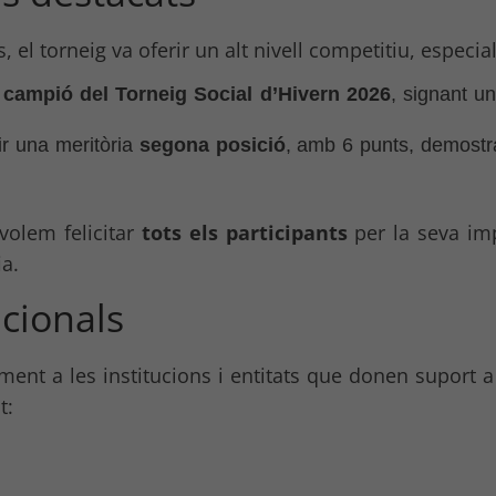
 el torneig va oferir un alt nivell competitiu, especia
r
campió del Torneig Social d’Hivern 2026
, signant un
r una meritòria
segona posició
, amb 6 punts, demostran
 volem felicitar
tots els participants
per la seva impl
ia.
ucionals
ent a les institucions i entitats que donen suport a l
t: