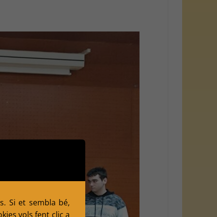
s. Si et sembla bé,
ies vols fent clic a