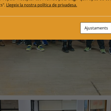
ts".
Llegeix la nostra política de privadesa.
Ajustaments