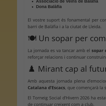
Associació de Veïns de Balàfia
Dona Balàfia
El vostre suport és fonamental per c
barri de Balàfia i a la ciutat de Lleida.
🍽️ Un sopar per co
La jornada es va tancar amb el
sopar 
reforçar relacions i continuar construin
♟️ Mirant cap al futu
Amb aquesta jornada plena d’emocions
Catalana d’Escacs
, que començarà la 
El Torneig Social d’Hivern 2026 ha es
de continuar creixent com a club.