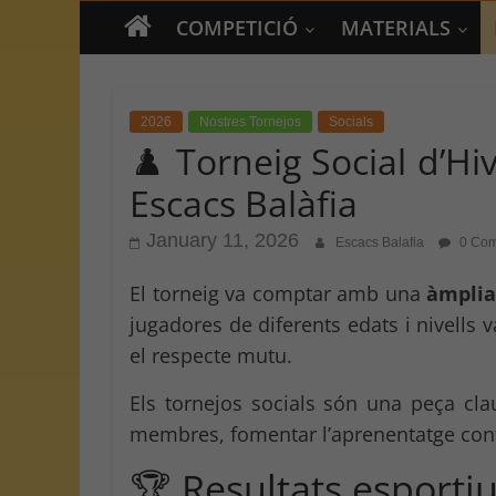
COMPETICIÓ
MATERIALS
2026
Nostres Tornejos
Socials
♟️ Torneig Social d’Hi
Escacs Balàfia
January 11, 2026
Escacs Balafia
0 Com
El torneig va comptar amb una
àmplia 
jugadores de diferents edats i nivells v
el respecte mutu.
Els tornejos socials són una peça clau
membres, fomentar l’aprenentatge contin
🏆 Resultats esporti