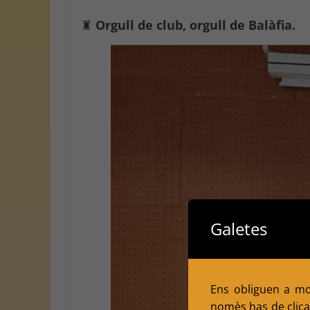
♜
Orgull de club, orgull de Balàfia.
Galetes
Ens obliguen a mol
nomès has de clicar