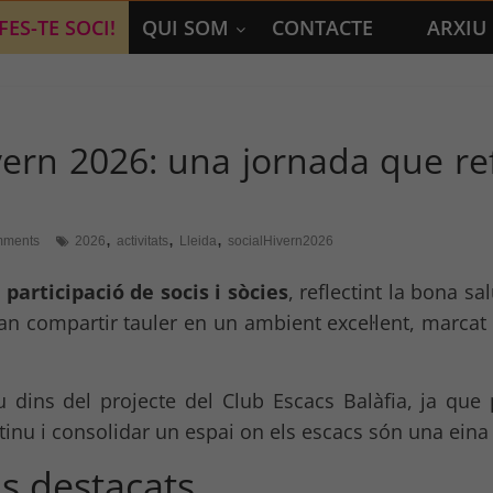
FES-TE SOCI!
QUI SOM
CONTACTE
ARXIU
vern 2026: una jornada que ref
,
,
,
ments
2026
activitats
Lleida
socialHivern2026
participació de socis i sòcies
, reflectint la bona sa
an compartir tauler en un ambient excel·lent, marcat p
 dins del projecte del Club Escacs Balàfia, ja que 
u i consolidar un espai on els escacs són una eina ed
us destacats