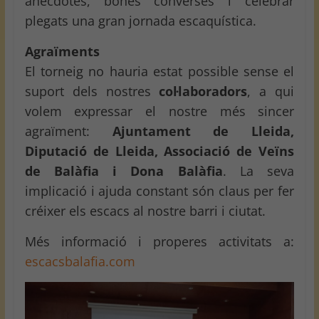
anècdotes, bones converses i celebrar
plegats una gran jornada escaquística.
Agraïments
El torneig no hauria estat possible sense el
suport dels nostres
col·laboradors
, a qui
volem expressar el nostre més sincer
agraïment:
Ajuntament de Lleida,
Diputació de Lleida, Associació de Veïns
de Balàfia i Dona Balàfia
. La seva
implicació i ajuda constant són claus per fer
créixer els escacs al nostre barri i ciutat.
Més informació i properes activitats a:
escacsbalafia.com