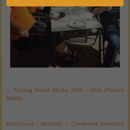
←
Torneig Social d’Estiu 2025 – Club d’Escacs
Balàfia
Participació i Resultats – Campionat Individual