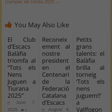
Llampec de Lleida 2025
→
You May Also Like
El Club
Reconeix
Petits
d’Escacs
ement al
grans
Balàfia
nostre
talents: el
triomfa al
president
Balàfia
“Tots els
en el
brilla al
Nens
Centenari
torneig
Juguen a
de la
‘Tots els
Tiurana
Federació
nens
2025”
Catalana
juguem!!’
d’Escacs
a
June 7,
Vallfogon
2025
August 6,
0