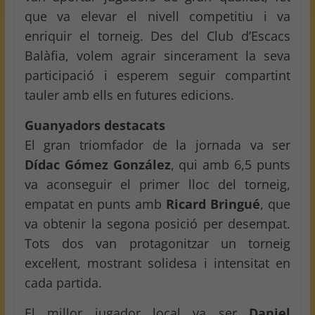
que va elevar el nivell competitiu i va
enriquir el torneig. Des del Club d’Escacs
Balàfia, volem agrair sincerament la seva
participació i esperem seguir compartint
tauler amb ells en futures edicions.
Guanyadors destacats
El gran triomfador de la jornada va ser
Dídac Gómez González
, qui amb 6,5 punts
va aconseguir el primer lloc del torneig,
empatat en punts amb
Ricard Bringué
, que
va obtenir la segona posició per desempat.
Tots dos van protagonitzar un torneig
excel·lent, mostrant solidesa i intensitat en
cada partida.
El millor jugador local va ser
Daniel