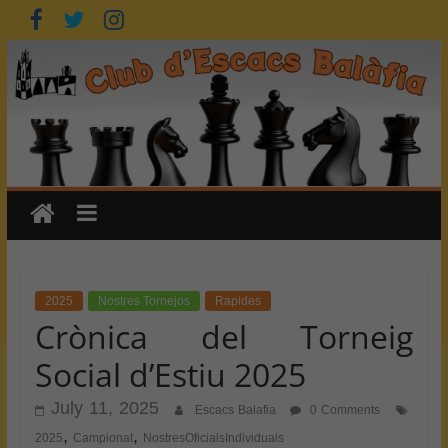
Skip
to
content
2025
Nostres Tornejos
Rapides
Crònica del Torneig
Social d’Estiu 2025
July 11, 2025
Escacs Balafia
0 Comments
,
,
2025
Campionat
NostresOficialsIndividuals