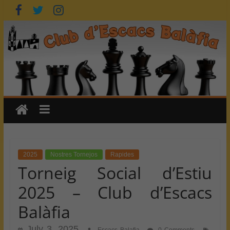
Skip
to
content
2025
Nostres Tornejos
Rapides
Torneig Social d’Estiu
2025 – Club d’Escacs
Balàfia
July 3, 2025