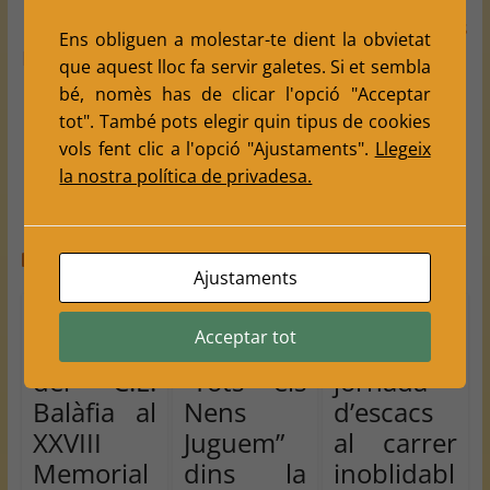
←
Cap de setmana actiu per al Club d’Escacs
Ens obliguen a molestar-te dient la obvietat
Balàfia
que aquest lloc fa servir galetes. Si et sembla
bé, nomès has de clicar l'opció "Acceptar
tot". També pots elegir quin tipus de cookies
vols fent clic a l'opció "Ajustaments".
Llegeix
Crònica del Torneig Social d’Estiu 2025
→
la nostra política de privadesa.
You May Also Like
Ajustaments
Quatre
Torneig
Crónica
Acceptar tot
jugadors
d’Escacs
d’una
del C.E.
“Tots els
jornada
Balàfia al
Nens
d’escacs
XXVIII
Juguem”
al carrer
Memorial
dins la
inoblidabl