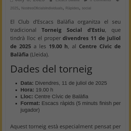
Escacs Balafia
0 Comments
,
,
,
2025
NostresOficialsIndividuals
Ràpides
social
El Club d’Escacs Balàfia organitza el seu
tradicional
Torneig Social d’Estiu
, que
tindrà lloc el proper
divendres 11 de juliol
de 2025
a les
19.00 h
, al
Centre Cívic de
Balàfia
(Lleida).
Dades del torneig
Data:
Divendres, 11 de juliol de 2025
Hora:
19.00 h
Lloc:
Centre Cívic de Balàfia
Format:
Escacs ràpids (5 minuts finish per
jugador)
Aquest torneig està especialment pensat per