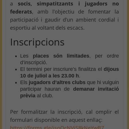
a
socis, simpatitzants i jugadors no
federats
, amb l’objectiu de fomentar la
participació i gaudir d’un ambient cordial i
esportiu al voltant dels escacs.
Inscripcions
Les
places són limitades
, per ordre
d’inscripció.
El termini per inscriure’s finalitza el
dijous
10 de juliol a les 23.00 h
.
Els
jugadors d’altres clubs
que hi vulguin
participar hauran de
demanar invitació
prèvia
al club.
Per formalitzar la inscripció, cal omplir el
formulari disponible en aquest enllaç:
https://forms.gle/jsoQcNVjS8kNeYwB7