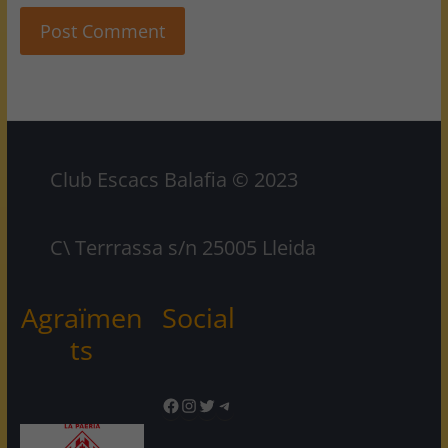
Club Escacs Balafia © 2023
C\ Terrrassa s/n 25005 Lleida
Agraïmen
Social
ts
Facebook
Instagram
Twitter
Telegram