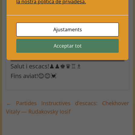
la nostra política de privadesa.
Ajustaments
Acceptar tot
Programa Festa Major
Torneig escacs Festa Major
Balàfia 2024
Balàfia 2024
Salut i escacs!♟♟♚♛♖♗
Fins aviat!😊😊💓
←
Partides Instructives d’escacs: Chekhover
Vitaly — Rudakovsky Iosif