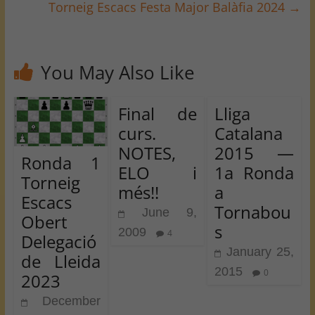
Torneig Escacs Festa Major Balàfia 2024
→
You May Also Like
Final de
Lliga
curs.
Catalana
NOTES,
2015 —
Ronda 1
ELO i
1a Ronda
Torneig
més!!
a
Escacs
Tornabou
June 9,
Obert
s
2009
4
Delegació
January 25,
de Lleida
2015
0
2023
December