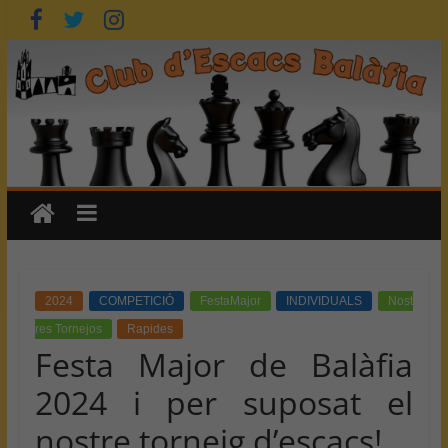
Skip
to
content
2024
COMPETICIÓ
FestaMajor
INDIVIDUALS
Nost
res Tornejos
Rapides
Festa Major de Balàfia
2024 i per suposat el
nostre torneig d’escacs!