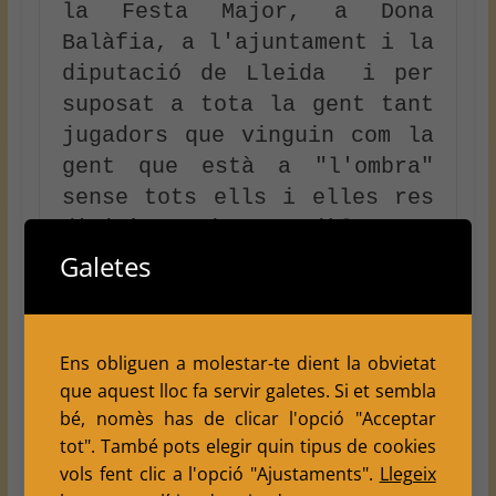
la Festa Major, a Dona 
Balàfia, a l'ajuntament i la 
diputació de Lleida  i per 
suposat a tota la gent tant 
jugadors que vinguin com la 
gent que està a "l'ombra" 
sense tots ells i elles res 
d'això seria possible. Us 
deixem els cartells i 
Galetes
esperem veure-us 😊😊
Ens obliguen a molestar-te dient la obvietat
que aquest lloc fa servir galetes. Si et sembla
bé, nomès has de clicar l'opció "Acceptar
tot". També pots elegir quin tipus de cookies
vols fent clic a l'opció "Ajustaments".
Llegeix