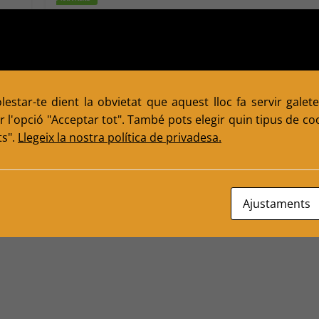
Diploma de la Marató de TV3
2014.
0
March 31, 2015
Escacs Balafia
0
Comments
 a la
estar-te dient la obvietat que aquest lloc fa servir galete
uany
Hola a tots!, Des de l’organització de la Marató de
 l'opció "Acceptar tot". També pots elegir quin tipus de cook
TV3, hem rebut un diploma acreditatiu per haver
ts".
Llegeix la nostra política de privadesa.
col·laborat amb
Read more
Ajustaments