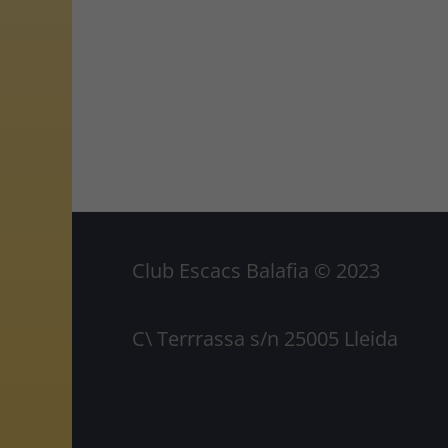
Club Escacs Balafia © 2023
C\ Terrrassa s/n 25005 Lleida