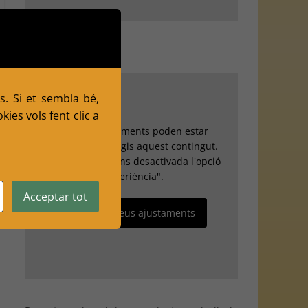
s. Si et sembla bé,
ies vols fent clic a
Els teus ajustaments poden estar
impedint que vegis aquest contingut.
Probablement tens desactivada l'opció
"Experiència".
Acceptar tot
Revisa els teus ajustaments