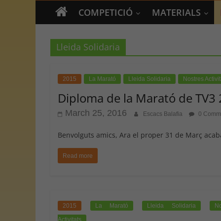
COMPETICIÓ
MATERIALS
Lleida Solidaria
2015
La Marató
Lleida Solidaria
Nostres Activit
Diploma de la Marató de TV3
March 25, 2016
Escacs Balafia
0 Comm
Benvolguts amics, Ara el proper 31 de Març acab
Read more
2015
La Marató
Lleida Solidaria
No
Activitats