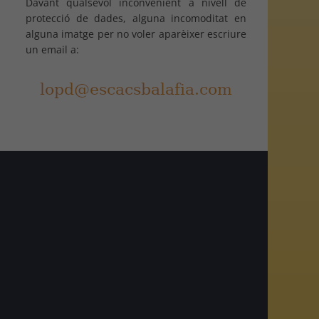
Davant qualsevol inconvenient a nivell de
protecció de dades, alguna incomoditat en
alguna imatge per no voler aparèixer escriure
un email a:
am
r
egram