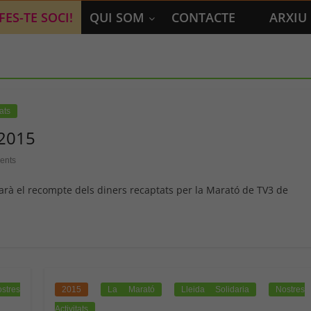
FES-TE SOCI!
QUI SOM
CONTACTE
ARXIU
ats
 2015
ents
arà el recompte dels diners recaptats per la Marató de TV3 de
stres
2015
La Marató
Lleida Solidaria
Nostres
Activitats