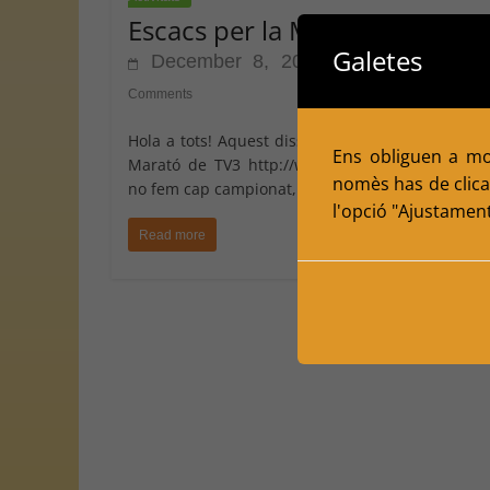
Escacs per la Marató de TV3
Galetes
December 8, 2015
Escacs Balafia
Comments
Hola a tots! Aquest dissabte tornem a participar
Ens obliguen a mol
Marató de TV3 http://www.tv3.cat/marato/, eng
nomès has de clicar
no fem cap campionat, organitzem
l'opció "Ajustamen
Read more