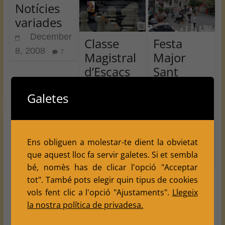
Notícies
variades
December
Classe
Festa
8, 2008
7
Magistral
Major
d’Escacs
Sant
GM
Anastasi
Galetes
Herminio
Maig
Herráiz
2023
18
Lleida
Novembr
Ens obliguen a molestar-te dient la obvietat
May 14,
e 2023
que aquest lloc fa servir galetes. Si et sembla
2023
1
bé, nomès has de clicar l'opció "Acceptar
October 11,
tot". També pots elegir quin tipus de cookies
2023
0
vols fent clic a l'opció "Ajustaments".
Llegeix
la nostra política de privadesa.
Leave a Reply