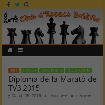
Skip
to
content
2015
La Marató
Lleida Solidaria
Nostres Activitats
Diploma de la Marató de
TV3 2015
March 25, 2016
Escacs Balafia
0 Comments