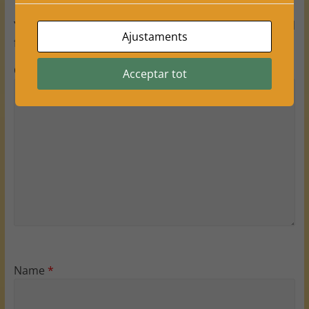
Your email address will not be published.
Required
Ajustaments
fields are marked
*
Comment
*
Acceptar tot
Name
*