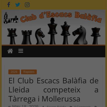
Skip
to
content
2026
Rapides
El Club Escacs Balàfia de
Lleida competeix a
Tàrrega i Mollerussa
May 18, 2026