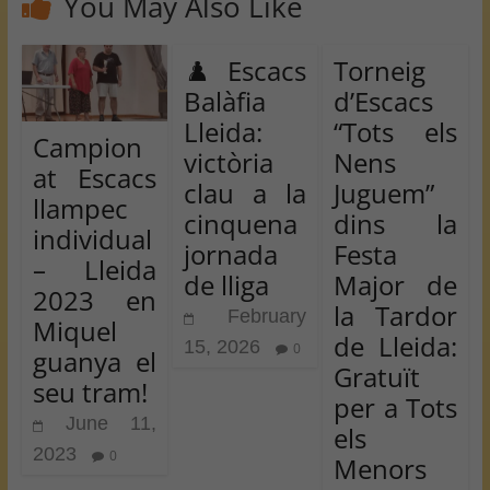
You May Also Like
♟️ Escacs
Torneig
Balàfia
d’Escacs
Lleida:
“Tots els
Campion
victòria
Nens
at Escacs
clau a la
Juguem”
llampec
cinquena
dins la
individual
jornada
Festa
– Lleida
de lliga
Major de
2023 en
la Tardor
February
Miquel
de Lleida:
15, 2026
0
guanya el
Gratuït
seu tram!
per a Tots
June 11,
els
2023
0
Menors