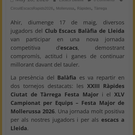
Escacs Balafia
0 Comments
,
,
,
CircuitEscacsRapids2026
Mollerussa
Ràpides
Tàrrega
Ahir, diumenge 17 de maig, diversos
jugadors del
Club Escacs Balàfia de Lleida
van participar en una nova jornada
competitiva d’
escacs
, demostrant
compromís, actitud i ganes de continuar
millorant davant del tauler.
La presència del
Balàfia
es va repartir en
dos tornejos destacats: les
XXIII Ràpides
Ciutat de Tàrrega Festa Major
i el
XLV
Campionat per Equips – Festa Major de
Mollerussa 2026
. Una jornada molt positiva
per als nostres jugadors i per als
escacs a
Lleida
.