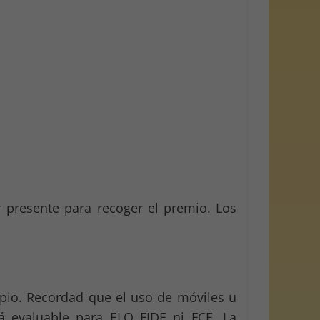
 presente para recoger el premio. Los
mpio. Recordad que el uso de móviles u
rá evaluable para ELO FIDE ni FCE. La