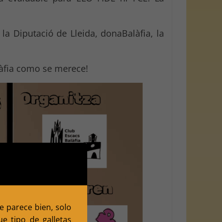
 la Diputació de Lleida, donaBalàfia, la
làfia como se merece!
te parece bien, solo
e tipo de galletas