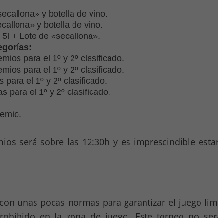
secallona» y botella de vino.
allona» y botella de vino.
 5l + Lote de «secallona».
egorías:
mios para el 1º y 2º clasificado.
mios para el 1º y 2º clasificado.
para el 1º y 2º clasificado.
s para el 1º y 2º clasificado.
emio.
ios será sobre las 12:30h y es imprescindible estar
o con unas pocas normas para garantizar el juego li
 prohibido en la zona de juego. Este torneo no se