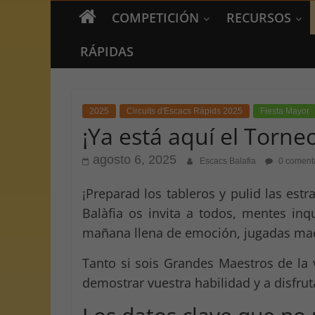
COMPETICIÓN
RECURSOS
RÁPIDAS
2025
Circuits d'Escacs Ràpids 2025
Fiesta Mayor
¡Ya está aquí el Torne
agosto 6, 2025
Escacs Balafia
0 coment
¡Preparad los tableros y pulid las est
Balàfia os invita a todos, mentes inq
mañana llena de emoción, jugadas mae
Tanto si sois Grandes Maestros de la 
demostrar vuestra habilidad y a disfrut