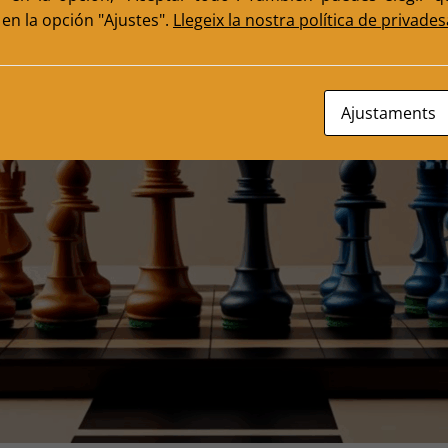
en la opción "Ajustes".
Llegeix la nostra política de privades
Ajustaments