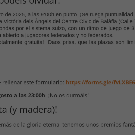
podéis olvidar:
 de 2025, a las 9:00h en punto. ¡Se ruega puntualidad 
ictòria dels Àngels del Centre Cívic de Balàfia (Calle T
ondas por el sistema suizo, con un ritmo de juego de 
á abierto a jugadores federados y no federados.
almente gratuita! ¡Daos prisa, que las plazas son limi
e rellenar este formulario:
https://forms.gle/fvLX
osto a las 23:00h
. ¡No os durmáis!
ta (y madera)!
más de la gloria eterna, tenemos unos premios fantá