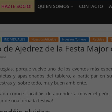
HAZTE SOCIO!
QUIÉN SOMOS
CONTACTO
A
INDIVIDUALES
Nuestros Artículos
Nuestros Torneos
Rapides
S
o de Ajedrez de la Festa Major 
arios
rategias, porque vuelve uno de los eventos más espe
uietas y apasionados del tablero, a participar en s
stras y, sobre todo, muy buen ambiente.
vida como si acabáis de aprender a mover el peón, 
ar de una jornada festiva!