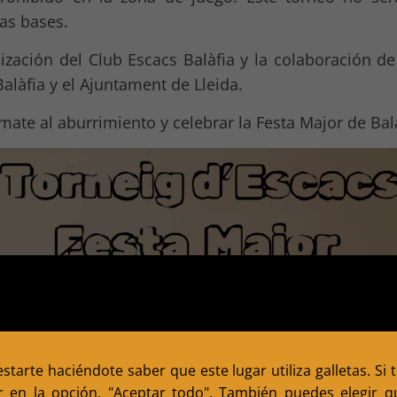
las bases.
ización del Club Escacs Balàfia y la colaboración de
alàfia y el Ajuntament de Lleida.
ate al aburrimiento y celebrar la Festa Major de Ba
tarte haciéndote saber que este lugar utiliza galletas. Si 
r en la opción, "Aceptar todo". También puedes elegir qu