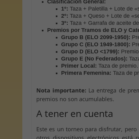
Clasificación General:
1º:
Taza + Paletilla + Lote de «
2º:
Taza + Queso + Lote de «sec
3º:
Taza + Garrafa de aceite de
Premios por Tramos de ELO y Cat
Grupo B (ELO 2099-1950):
Pre
Grupo C (ELO 1949-1800):
Pre
Grupo D (ELO <1799):
Premios 
Grupo E (No Federados):
Taza
Primer Local:
Taza de premio.
Primera Femenina:
Taza de pr
Nota importante:
La entrega de prem
premios no son acumulables.
A tener en cuenta
Este es un torneo para disfrutar, per
otros dispositivos electrónicos está