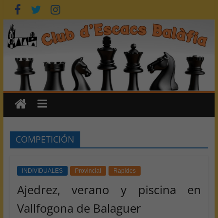
Saltar
al
contenido
COMPETICIÓN
INDIVIDUALES
Provincial
Rapides
Ajedrez, verano y piscina en
Vallfogona de Balaguer