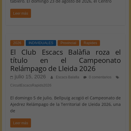
tablero. El domingo 23 de agosto de 2026, el Centro
Leer más
2026
INDIVIDUALES
Provincial
Rapides
El Club Escacs Balàfia roza el
título en el Campeonato
Relámpago de Lleida 2026
julio 15, 2026
Escacs Balafia
0 comentarios
CircuitEscacsRapids2026
El domingo 5 de julio, Bellpuig acogió el Campeonato de
Ajedrez Relámpago de la Territorial de Lleida 2026, una
de
Leer más