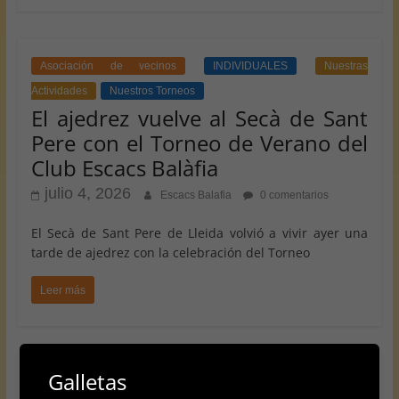
Asociación de vecinos
INDIVIDUALES
Nuestras
Actividades
Nuestros Torneos
El ajedrez vuelve al Secà de Sant
Pere con el Torneo de Verano del
Club Escacs Balàfia
julio 4, 2026
Escacs Balafia
0 comentarios
El Secà de Sant Pere de Lleida volvió a vivir ayer una
tarde de ajedrez con la celebración del Torneo
Leer más
Galletas
2026
INDIVIDUALES
Provincial
Rapides