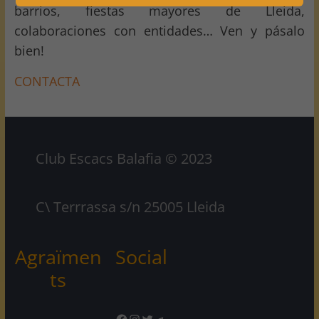
barrios, fiestas mayores de Lleida,
colaboraciones con entidades… Ven y pásalo
bien!
CONTACTA
Club Escacs Balafia © 2023
C\ Terrrassa s/n 25005 Lleida
Agraïmen
Social
ts
Facebook
Instagram
Twitter
Telegram