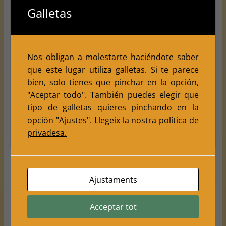
Galletas
oficiales
Federado
40€/año
Lo mismo pero menor de
Sub-16
16 años
Nos obligan a molestarte haciéndote saber
Socio no
10€/año
Es un socio que puede
que este lugar utiliza galletas. Si te parece
federado
disfrutar de todas las
bien, solo tienes que pinchar en la opción,
"Aceptar todo". También puedes elegir que
actividades que
tipo de galletas quieres pinchando en la
realizamos en el club
opción "Ajustes".
Llegeix la nostra política de
pero no puede competir
privadesa.
en torneos oficiales
Seguramente si has escuchado hablar de
Ajustaments
nosotros o si nos conoces un poco, ha sido
porque hacemos la mayoría de las actividades
Acceptar tot
que se realizan en la calle, fiestas mayores de