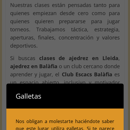
Nuestras clases están pensadas tanto para
quienes empiezan desde cero como para
quienes quieren prepararse para jugar
torneos. Trabajamos táctica, estrategia,
aperturas, finales, concentración y valores
deportivos.
Si buscas
clases de ajedrez en Lleida
,
ajedrez en Balàfia
o un club cercano donde
aprender y jugar, el
Club Escacs Balàfia
es
un espacio abierto, inclusivo y motivador
para empezar o seguir creciendo como
Galletas
jugador o jugadora.
Datos del torneo
Nos obligan a molestarte haciéndote saber
que este lugar utiliza galletas. Si te parece
Torneo:
Tots els nens juguem!!