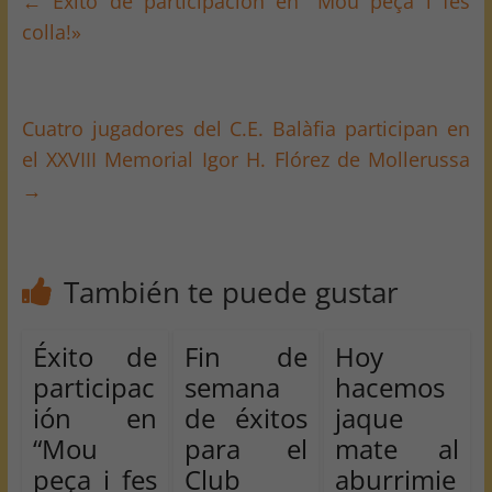
←
Éxito de participación en “Mou peça i fes
colla!»
Cuatro jugadores del C.E. Balàfia participan en
el XXVIII Memorial Igor H. Flórez de Mollerussa
→
También te puede gustar
Éxito de
Fin de
Hoy
participac
semana
hacemos
ión en
de éxitos
jaque
“Mou
para el
mate al
peça i fes
Club
aburrimie