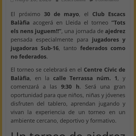
Escacs Balafia
0 comentarios
El próximo
30 de mayo
, el
Club Escacs
Balàfia
acogerá en Lleida el torneo
“Tots
els nens juguem!!”
, una jornada de
ajedrez
pensada especialmente para
jugadores y
jugadoras Sub-16
, tanto
federados como
no federados
.
El torneo se celebrará en el
Centre Cívic de
Balàfia
, en la
calle Terrassa núm. 1
, y
comenzará a las
9:30 h
. Será una gran
oportunidad para que niños, niñas y jóvenes
disfruten del tablero, aprendan jugando y
vivan la experiencia de un torneo en un
ambiente cercano, deportivo y formativo.