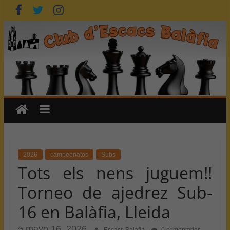
Saltar
al
contenido
2026
campeonatos
Subs
Tots els nens juguem!!
Torneo de ajedrez Sub-
16 en Balàfia, Lleida
mayo 16, 2026