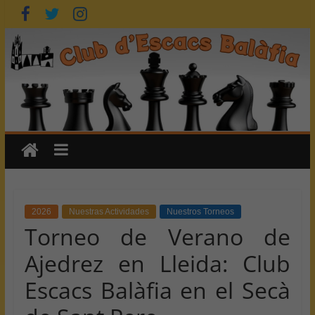
Saltar
al
contenido
2026
Nuestras Actividades
Nuestros Torneos
Torneo de Verano de
Ajedrez en Lleida: Club
Escacs Balàfia en el Secà