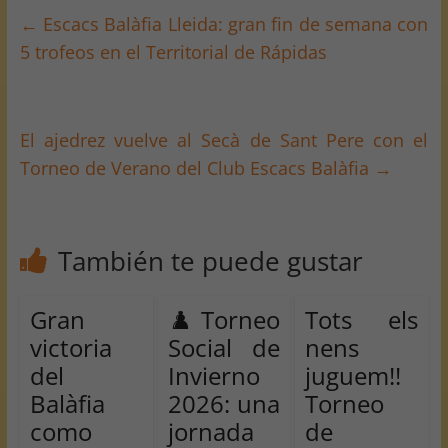
←
Escacs Balàfia Lleida: gran fin de semana con
5 trofeos en el Territorial de Rápidas
El ajedrez vuelve al Secà de Sant Pere con el
Torneo de Verano del Club Escacs Balàfia
→
También te puede gustar
Gran
♟️ Torneo
Tots els
victoria
Social de
nens
del
Invierno
juguem!!
Balàfia
2026: una
Torneo
como
jornada
de