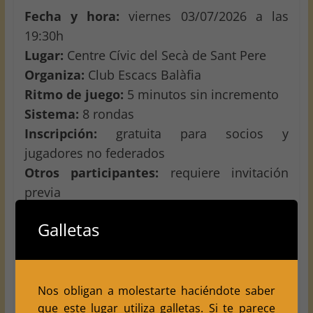
Fecha y hora:
viernes 03/07/2026 a las
19:30h
Lugar:
Centre Cívic del Secà de Sant Pere
Organiza:
Club Escacs Balàfia
Ritmo de juego:
5 minutos sin incremento
Sistema:
8 rondas
Inscripción:
gratuita para socios y
jugadores no federados
Otros participantes:
requiere invitación
previa
Plazas:
limitadas
Galletas
Inscripciones:
https://forms.gle/5uM7Qba1xd6MJHgY6
Más información:
escacsbalafia.com
Nos obligan a molestarte haciéndote saber
que este lugar utiliza galletas. Si te parece
Os esperamos en el
Secà de Sant Pere
para