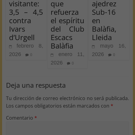
visitante:
que
ajedrez
3,5 – 4,5
refuerza
Sub-16
contra
el espíritu
en
Ivars
del Club
Balàfia,
d’Urgell
Escacs
Lleida
Balàfia
febrero 8,
mayo 16,
2026
enero 11,
2026
0
0
2026
0
Deja una respuesta
Tu dirección de correo electrónico no será publicada.
Los campos obligatorios están marcados con
*
Comentario
*