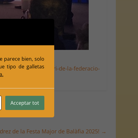
te parece bien, solo
e tipo de galletas
celebren-el-centenari-de-la-federacio-
a.
Acceptar tot
edrez de la Festa Major de Balàfia 2025!
→