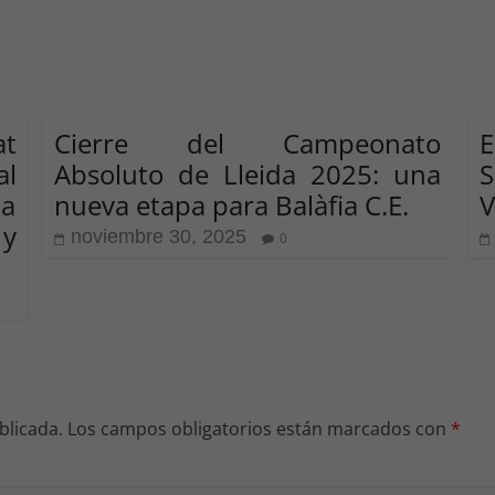
t
Cierre del Campeonato
E
al
Absoluto de Lleida 2025: una
S
ia
nueva etapa para Balàfia C.E.
V
y
noviembre 30, 2025
0
blicada.
Los campos obligatorios están marcados con
*