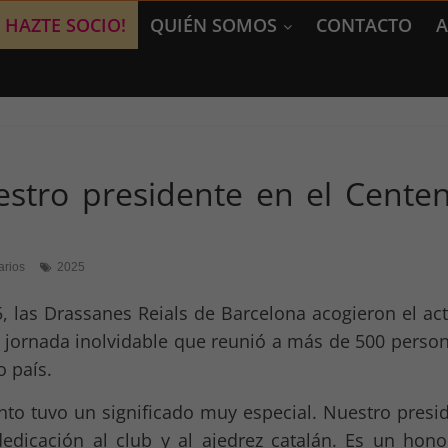
HAZTE SOCIO!
QUIÉN SOMOS
CONTACTO
A
stro presidente en el Centen
arios
2025
, las Drassanes Reials de Barcelona acogieron el ac
 jornada inolvidable que reunió a más de 500 person
o país.
ento tuvo un significado muy especial. Nuestro presi
dedicación al club y al ajedrez catalán. Es un hon