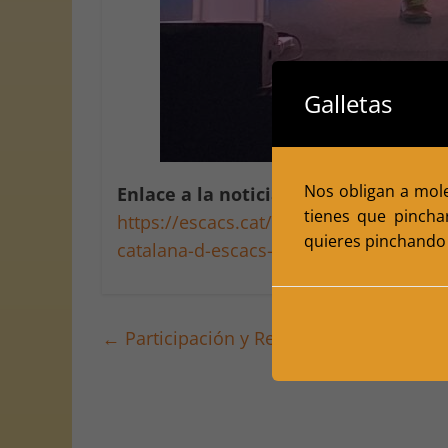
Galletas
Nos obligan a moles
Enlace a la noticia oficial de la Fed
tienes que pincha
https://escacs.cat/index.php/83-conti
quieres pinchando 
catalana-d-escacs-a-les-drassanes-reia
←
Participación y Resultados – Campeon