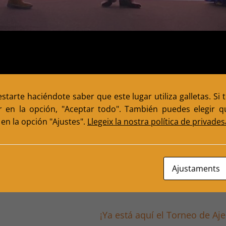
tarte haciéndote saber que este lugar utiliza galletas. Si 
eración Catalana de Ajedrez:
r en la opción, "Aceptar todo". También puedes elegir qu
ngut-public/portada-news/30487-mes-de-500-persones-
en la opción "Ajustes".
Llegeix la nostra política de privades
ls-de-barcelona
Ajustaments
ato Individual Relámpago de Lleida 2025
¡Ya está aquí el Torneo de Aj