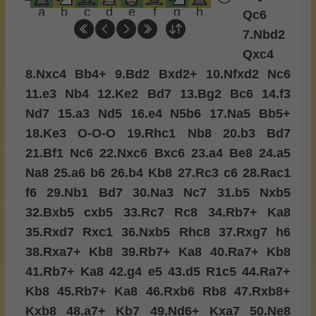
a
b
c
d
e
f
g
h
Qc6
7.
Nbd2
Qxc4
8.
Nxc4
Bb4+
9.
Bd2
Bxd2+
10.
Nfxd2
Nc6
11.
e3
Nb4
12.
Ke2
Bd7
13.
Bg2
Bc6
14.
f3
Nd7
15.
a3
Nd5
16.
e4
N5b6
17.
Na5
Bb5+
18.
Ke3
O-O-O
19.
Rhc1
Nb8
20.
b3
Bd7
21.
Bf1
Nc6
22.
Nxc6
Bxc6
23.
a4
Be8
24.
a5
Na8
25.
a6
b6
26.
b4
Kb8
27.
Rc3
c6
28.
Rac1
f6
29.
Nb1
Bd7
30.
Na3
Nc7
31.
b5
Nxb5
32.
Bxb5
cxb5
33.
Rc7
Rc8
34.
Rb7+
Ka8
35.
Rxd7
Rxc1
36.
Nxb5
Rhc8
37.
Rxg7
h6
38.
Rxa7+
Kb8
39.
Rb7+
Ka8
40.
Ra7+
Kb8
41.
Rb7+
Ka8
42.
g4
e5
43.
d5
R1c5
44.
Ra7+
Kb8
45.
Rb7+
Ka8
46.
Rxb6
Rb8
47.
Rxb8+
Kxb8
48.
a7+
Kb7
49.
Nd6+
Kxa7
50.
Ne8