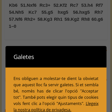
Kb6
51.
Nxf6
Rc3+
52.
Kf2
Rc7
53.
h4
Rf7
54.
Nh5
Kc7
55.
g5
hxg5
56.
hxg5
Rh7
57.
Nf6
Rh2+
58.
Kg3
Rh1
59.
Kg2
Rh8
60.
g6
1–0
←
Partides Instructives d’Escacs: Evans Larry
Galetes
Melvin – Opsal Heakon
Ens obliguen a molestar-te dient la obvietat
Partides Instructives d’Escacs: Abdric D – Djaja D
que aquest lloc fa servir galetes. Si et sembla
→
bé, nomès has de clicar l'opció "Acceptar
tot". També pots elegir quin tipus de cookies
vols fent clic a l'opció "Ajustaments".
Llegeix
You May Also Like
la nostra política de privadesa.