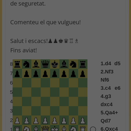
de seguretat.
Comenteu el que vulgueu!
Salut i escacs!♟♟♚♛♖♗
Fins aviat!
1.
d4
d5
8
2.
Nf3
7
Nf6
6
3.
c4
e6
5
4.
g3
4
dxc4
3
5.
Qa4+
2
Qd7
6.
Qxc4
1