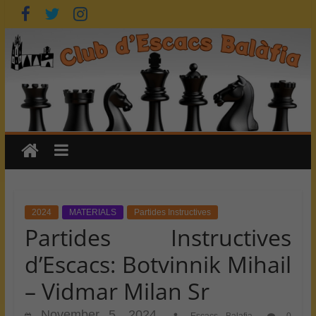
Skip
to
content
2024
MATERIALS
Partides Instructives
Partides Instructives
d’Escacs: Botvinnik Mihail
– Vidmar Milan Sr
November 5, 2024