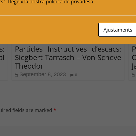
ts".
Llegeix la nostra política de privadesa.
Ajustaments
s:
Partides Instructives d’escacs:
P
al
Siegbert Tarrasch – Von Scheve
O
Theodor
J
September 8, 2023
0
ired fields are marked
*