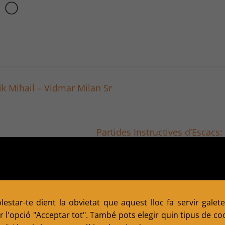
ik Mihail – Vidmar Milan Sr
Partides Instructives d’Escac
estar-te dient la obvietat que aquest lloc fa servir galete
 l'opció "Acceptar tot". També pots elegir quin tipus de cook