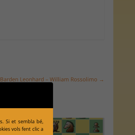
s: Barden Leonhard – William Rossolimo
→
s. Si et sembla bé,
ies vols fent clic a