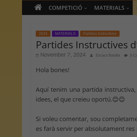
COMPETICIÓ
MATERIALS
2024
MATERIALS
Partides Instructives
Partides Instructives d
November 7, 2024
Escacs Balafia
0 C
Hola bones!
Aquí tenim una partida instructiva
idees, el que creieu oportú.😊😊
Si voleu comentar, sou completamen
es farà servir per absolutament re