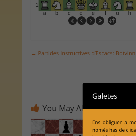
1
a
b
c
d
e
f
g
h
←
Partides Instructives d’Escacs: Botvinn
Galetes
You May Also Like
Ens obliguen a mol
nomès has de clicar