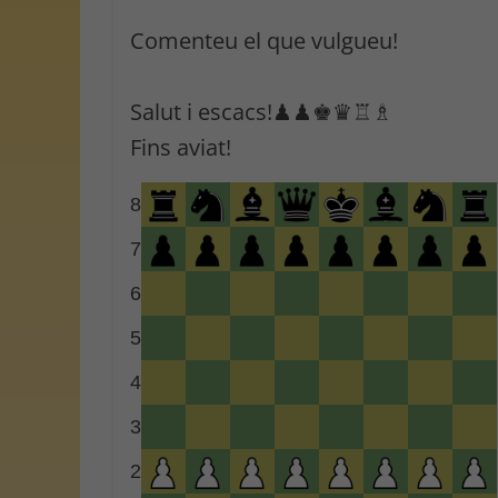
Comenteu el que vulgueu!
Salut i escacs!♟♟♚♛♖♗
Fins aviat!
8
7
6
5
4
3
2