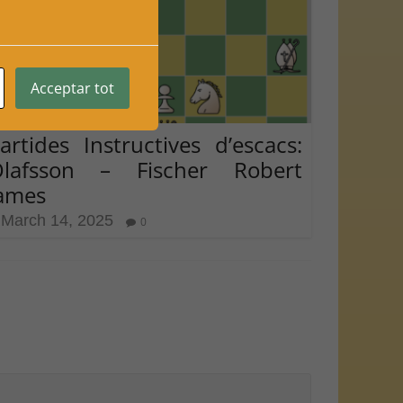
Acceptar tot
artides Instructives d’escacs:
lafsson – Fischer Robert
ames
March 14, 2025
0