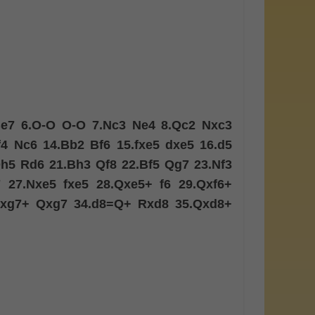
e7
6.
O-O
O-O
7.
Nc3
Ne4
8.
Qc2
Nxc3
f4
Nc6
14.
Bb2
Bf6
15.
fxe5
dxe5
16.
d5
h5
Rd6
21.
Bh3
Qf8
22.
Bf5
Qg7
23.
Nf3
7
27.
Nxe5
fxe5
28.
Qxe5+
f6
29.
Qxf6+
xg7+
Qxg7
34.
d8=Q+
Rxd8
35.
Qxd8+