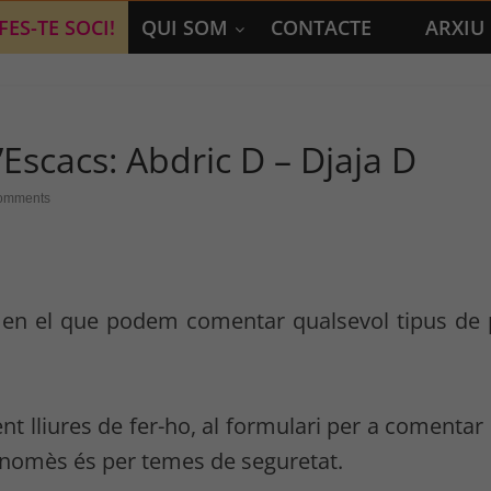
FES-TE SOCI!
QUI SOM
CONTACTE
ARXIU
’Escacs: Abdric D – Djaja D
omments
, en el que podem comentar qualsevol tipus de po
t lliures de fer-ho, al formulari per a comentar
s nomès és per temes de seguretat.