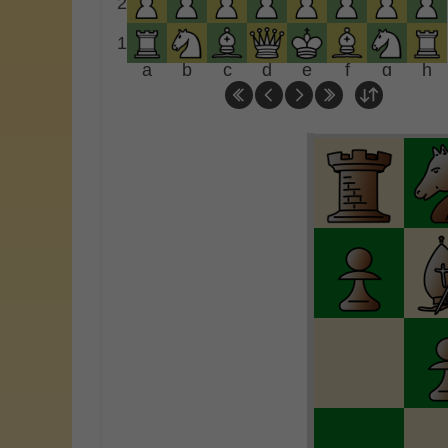
2
1
a
b
c
d
e
f
g
h