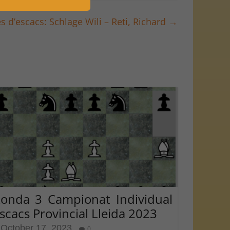
es d’escacs: Schlage Wili – Reti, Richard
→
onda 3 Campionat Individual
scacs Provincial Lleida 2023
October 17, 2023
0