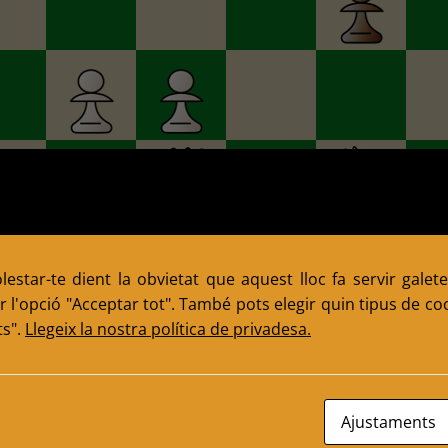
estar-te dient la obvietat que aquest lloc fa servir galete
 l'opció "Acceptar tot". També pots elegir quin tipus de cook
ts".
Llegeix la nostra política de privadesa.
Ajustaments