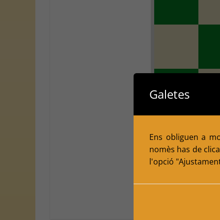
Galetes
Ens obliguen a mol
nomès has de clicar
l'opció "Ajustamen