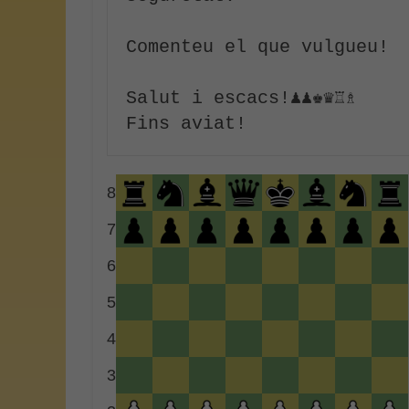
Comenteu el que vulgueu!

Salut i escacs!♟♟♚♛♖♗

8
7
6
5
4
3