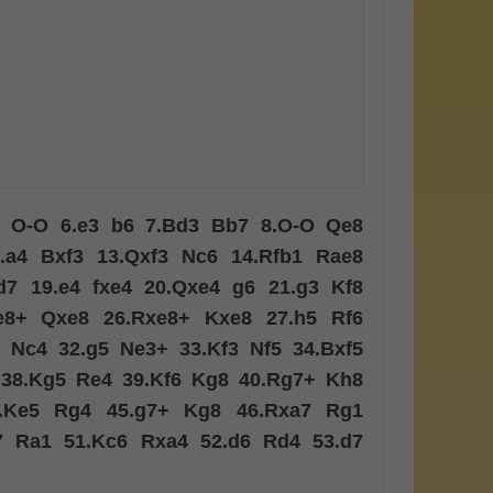
O-O
6.
e3
b6
7.
Bd3
Bb7
8.
O-O
Qe8
.
a4
Bxf3
13.
Qxf3
Nc6
14.
Rfb1
Rae8
d7
19.
e4
fxe4
20.
Qxe4
g6
21.
g3
Kf8
e8+
Qxe8
26.
Rxe8+
Kxe8
27.
h5
Rf6
Nc4
32.
g5
Ne3+
33.
Kf3
Nf5
34.
Bxf5
38.
Kg5
Re4
39.
Kf6
Kg8
40.
Rg7+
Kh8
.
Ke5
Rg4
45.
g7+
Kg8
46.
Rxa7
Rg1
7
Ra1
51.
Kc6
Rxa4
52.
d6
Rd4
53.
d7