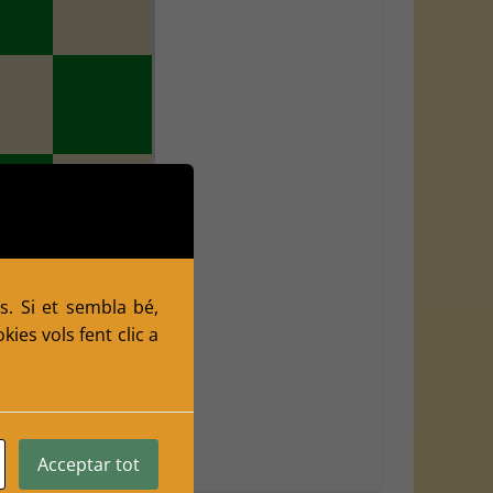
s. Si et sembla bé,
ies vols fent clic a
Acceptar tot