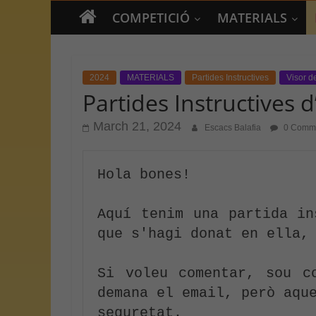
COMPETICIÓ
MATERIALS
2024
MATERIALS
Partides Instructives
Visor d
Partides Instructives 
March 21, 2024
Escacs Balafia
0 Comm
Hola bones!

Aquí tenim una partida in
que s'hagi donat en ella, 
Si voleu comentar, sou c
demana el email, però aque
seguretat.
