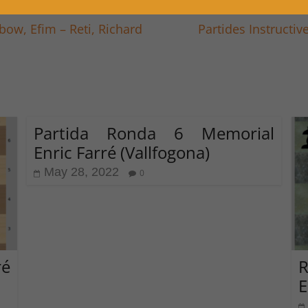
bow, Efim – Reti, Richard
Partides Instructiv
Partida Ronda 6 Memorial
Enric Farré (Vallfogona)
May 28, 2022
0
ré
R
E