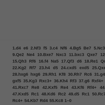
1.
d4
e6
2.
Nf3
f5
3.
c4
Nf6
4.
Bg5
Be7
5.
Nc3
9.
Qe2
Ne4
10.
Bxe7
Nxc3
11.
bxc3
Qxe7
12
15.
Qh3
Rf6
16.
f4
Na5
17.
Qf3
d6
18.
Re1
Q
22.
Kg2
Rf7
23.
h4
d5
24.
cxd5
exd5
25.
Qx
28.
hxg6
hxg6
29.
Rh1
Kf8
30.
Rh7
Rc6
31.
g4
gxf5
35.
Kg3
Rxc3+
36.
Kh4
Rf3
37.
g6
Rxf4+
41.
Rxc7
Re8
42.
Kxf5
Re4
43.
Kf6
Rf4+
44
47.
Kxd5
Rc1
48.
Kd6
Rc2
49.
d5
Rc1
50.
Rc
Rc4+
54.
Kb7
Rd4
55.
Kc8
1–0