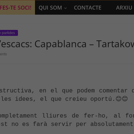
FES-TE SOCI!
QUI SOM
CONTACTE
ARXIU
e partides
d’escacs: Capablanca – Tartako
ents
structiva, en el que podem comentar q
les idees, el que creieu oportú.😊😊

ompletament lliures de fer-ho, al for
st no es farà servir per absolutament