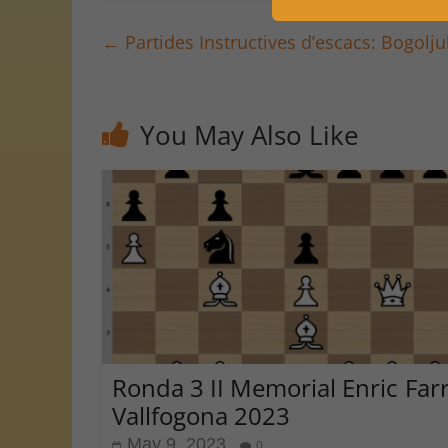
←
Partides Instructives d’escacs: Bogolju
You May Also Like
Ronda 3 II Memorial Enric Far
Vallfogona 2023
May 9, 2023
0