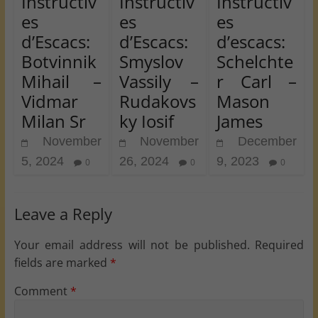
Instructiv
Instructiv
Instructiv
es
es
es
d’Escacs:
d’Escacs:
d’escacs:
Botvinnik
Smyslov
Schelchte
Mihail –
Vassily –
r Carl –
Vidmar
Rudakovs
Mason
Milan Sr
ky Iosif
James
November
November
December
5, 2024
26, 2024
9, 2023
0
0
0
Leave a Reply
Your email address will not be published.
Required
fields are marked
*
Comment
*