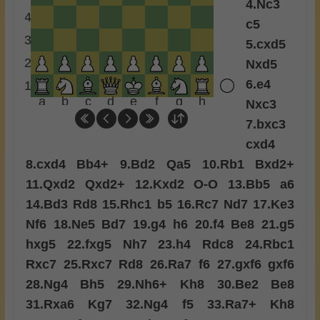
4.
Nc3
4
c5
3
5.
cxd5
2
Nxd5
6.
e4
1
a
b
c
d
e
f
g
h
Nxc3
7.
bxc3
cxd4
8.
cxd4
Bb4+
9.
Bd2
Qa5
10.
Rb1
Bxd2+
11.
Qxd2
Qxd2+
12.
Kxd2
O-O
13.
Bb5
a6
14.
Bd3
Rd8
15.
Rhc1
b5
16.
Rc7
Nd7
17.
Ke3
Nf6
18.
Ne5
Bd7
19.
g4
h6
20.
f4
Be8
21.
g5
hxg5
22.
fxg5
Nh7
23.
h4
Rdc8
24.
Rbc1
Rxc7
25.
Rxc7
Rd8
26.
Ra7
f6
27.
gxf6
gxf6
28.
Ng4
Bh5
29.
Nh6+
Kh8
30.
Be2
Be8
31.
Rxa6
Kg7
32.
Ng4
f5
33.
Ra7+
Kh8