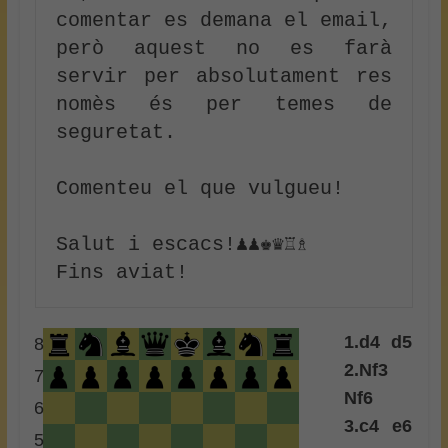
comentar es demana el email, 
però aquest no es farà 
servir per absolutament res 
nomès és per temes de 
seguretat.

Comenteu el que vulgueu!

Salut i escacs!♟♟♚♛♖♗

1.
d4
d5
8
2.
Nf3
7
Nf6
6
3.
c4
e6
5