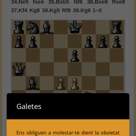
34.
Ne5
fxe4
35.
Bxb5
Nf6
36.
Bxe8
Rxe8
37.
Kf4
Kg8
38.
Kg5
Rf8
39.
Kg6
1–0
Galetes
Ens obliguen a molestar-te dient la obvietat