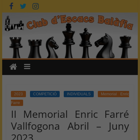
Skip
to
content
2023
COMPETICIÓ
INDIVIDUALS
Memorial Enric
Farre
II Memorial Enric Farré
Vallfogona Abril – Juny
2023