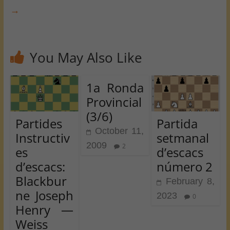
→
You May Also Like
1a Ronda
Provincial
(3/6)
Partides
Partida
October 11,
Instructiv
setmanal
2009
2
es
d’escacs
d’escacs:
número 2
Blackbur
February 8,
ne Joseph
2023
0
Henry —
Weiss