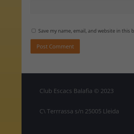
Save my name, email, and website in this 
Club Escacs Balafia © 2023
C\ Terrrassa s/n 25005 Lleida