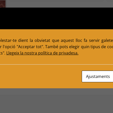
s:
a,
estar-te dient la obvietat que aquest lloc fa servir galete
 l'opció "Acceptar tot". També pots elegir quin tipus de cook
ts".
Llegeix la nostra política de privadesa.
Ajustaments
ired fields are marked
*