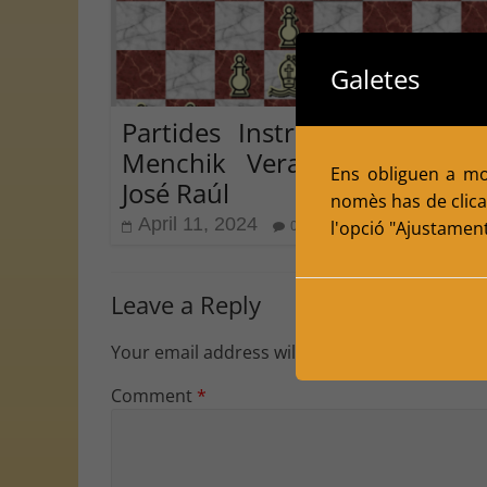
Galetes
Partides Instructives d’escac
Menchik Vera – Capablanc
Ens obliguen a mol
José Raúl
nomès has de clicar
April 11, 2024
l'opció "Ajustamen
0
Leave a Reply
Your email address will not be published.
Requ
Comment
*