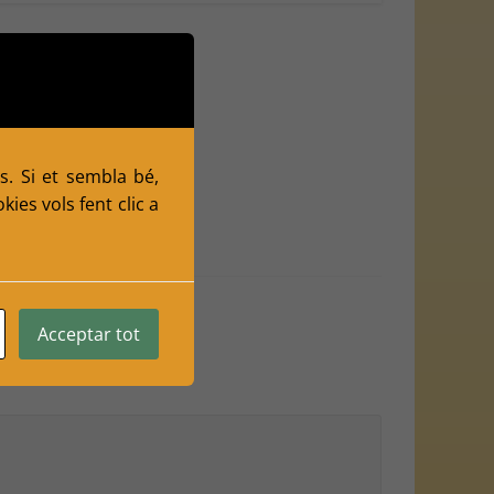
s. Si et sembla bé,
ies vols fent clic a
Acceptar tot