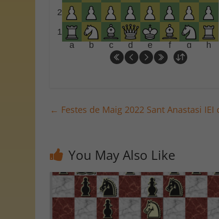
2
1
a
b
c
d
e
f
g
h
←
Festes de Maig 2022 Sant Anastasi IEI c
You May Also Like