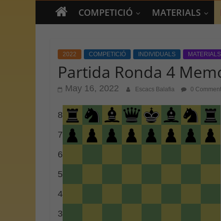
COMPETICIÓ
MATERIALS
2022
COMPETICIÓ
INDIVIDUALS
MATERIALS
Partida Ronda 4 Memor
May 16, 2022
Escacs Balafia
0 Comment
8
7
6
5
4
3