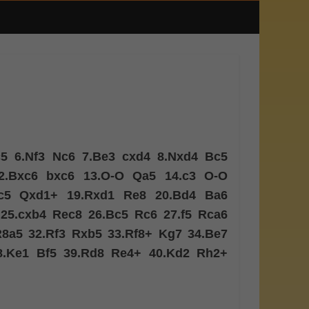
c5
6.
Nf3
Nc6
7.
Be3
cxd4
8.
Nxd4
Bc5
2.
Bxc6
bxc6
13.
O-O
Qa5
14.
c3
O-O
c5
Qxd1+
19.
Rxd1
Re8
20.
Bd4
Ba6
25.
cxb4
Rec8
26.
Bc5
Rc6
27.
f5
Rca6
R8a5
32.
Rf3
Rxb5
33.
Rf8+
Kg7
34.
Be7
8.
Ke1
Bf5
39.
Rd8
Re4+
40.
Kd2
Rh2+