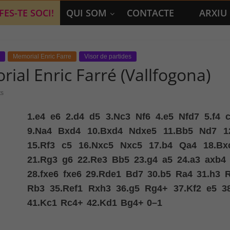
FES-TE SOCI!
QUI SOM
CONTACTE
ARXIU
Memorial Enric Farre
Visor de partides
ial Enric Farré (Vallfogona)
s
1.
e4
e6
2.
d4
d5
3.
Nc3
Nf6
4.
e5
Nfd7
5.
f4
9.
Na4
Bxd4
10.
Bxd4
Ndxe5
11.
Bb5
Nd7
1
15.
Rf3
c5
16.
Nxc5
Nxc5
17.
b4
Qa4
18.
Bx
21.
Rg3
g6
22.
Re3
Bb5
23.
g4
a5
24.
a3
axb4
28.
fxe6
fxe6
29.
Rde1
Bd7
30.
b5
Ra4
31.
h3
Rb3
35.
Ref1
Rxh3
36.
g5
Rg4+
37.
Kf2
e5
3
41.
Kc1
Rc4+
42.
Kd1
Bg4+
0–1