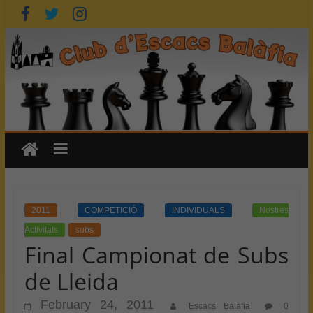
Skip
to
content
2011
COMPETICIÓ
INDIVIDUALS
Nostres
Activitats
subs
Final Campionat de Subs
de Lleida
February 24, 2011
Escacs Balafia
0