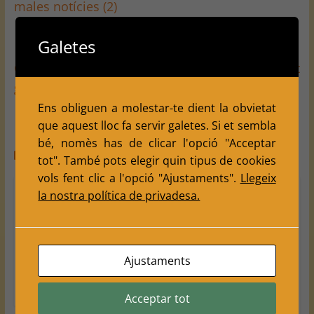
males notícies (2)
Galetes
Campionat per Equips — No sempre es pot
guanyar
→
Ens obliguen a molestar-te dient la obvietat
que aquest lloc fa servir galetes. Si et sembla
bé, nomès has de clicar l'opció "Acceptar
You May Also Like
tot". També pots elegir quin tipus de cookies
vols fent clic a l'opció "Ajustaments".
Llegeix
7a Ronda.
Festa
Cap de
la nostra política de privadesa.
Victòria
Major de
setmana
contunde
Balàfia —
d’activitat
nt.
2015
s: Dinar
Ajustaments
de la
March 7,
August 6,
Mitjana i
2010
2015
3
0
Acceptar tot
Tancats