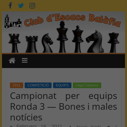
Skip
to
content
2011
COMPETICIÓ
EQUIPS
Lliga Catalana
Campionat per equips
Ronda 3 — Bones i males
notícies
February 16, 2011