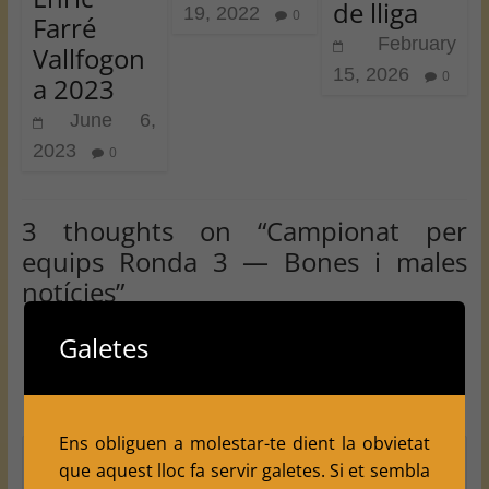
de lliga
19, 2022
0
Farré
February
Vallfogon
15, 2026
0
a 2023
June 6,
2023
0
3 thoughts on “
Campionat per
equips Ronda 3 — Bones i males
notícies
”
Galetes
judit francés
February 17, 2011 at 11:59 am
Permalink
Ens obliguen a molestar-te dient la obvietat
Hola, primer de tot, dir que ha estat un
que aquest lloc fa servir galetes. Si et sembla