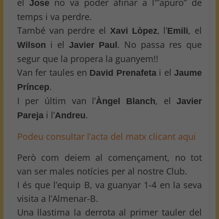
el
no va poder afinar a l'”apuro” de
Jose
temps i va perdre.
També van perdre el
, l’
, el
Xavi Lòpez
Emili
i el
. No passa res que
Wilson
Javier Paul
segur que la propera la guanyem!!
Van fer taules en
i el
David Prenafeta
Jaume
.
Príncep
I per últim van l’
, el
Àngel Blanch
Javier
i l’
.
Pareja
Andreu
Podeu consultar l’acta del matx clicant aqui
Però com deiem al començament, no tot
van ser males notícies per al nostre Club.
I és que l’equip B, va guanyar 1-4 en la seva
visita a l’Almenar-B.
Una llastima la derrota al primer tauler del