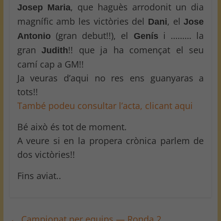
, que haguès arrodonit un dia
Josep Maria
magnífic amb les victòries del
, el
Dani
Jose
(gran debut!!), el
i ……… la
Antonio
Genís
gran
!! que ja ha començat el seu
Judith
camí cap a GM!!
Ja veuras d’aqui no res ens guanyaras a
tots!!
També podeu consultar l’acta, clicant aqui
Bé això és tot de moment.
A veure si en la propera crònica parlem de
dos victòries!!
Fins aviat..
←
Campionat per equips — Ronda 2