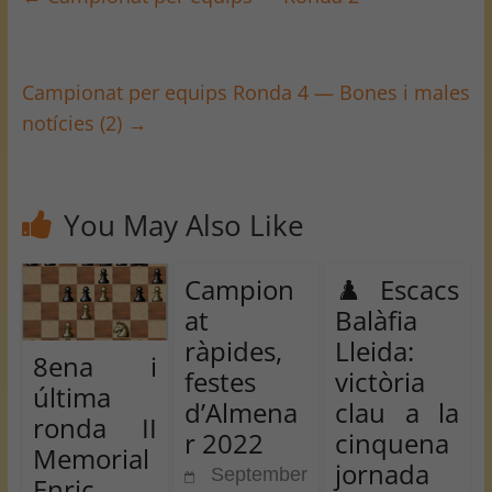
Campionat per equips Ronda 4 — Bones i males
notícies (2)
→
You May Also Like
Campion
♟️ Escacs
at
Balàfia
ràpides,
Lleida:
8ena i
festes
victòria
última
d’Almena
clau a la
ronda II
r 2022
cinquena
Memorial
jornada
September
Enric