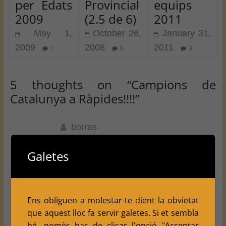
per Edats
Provincial
equips
2009
(2.5 de 6)
2011
May 1,
October 26,
January 31,
2009
2008
2011
1
0
3
5 thoughts on “
Campions de
Catalunya a Ràpides!!!!
”
borras
October 7, 2008 at 5:06 pm
Galetes
Permalink
ahhhhhhh
Ens obliguen a molestar-te dient la obvietat
i disculpeu a ma mare si no sap escriure
que aquest lloc fa servir galetes. Si et sembla
“professional” correctament
bé, nomès has de clicar l'opció "Acceptar