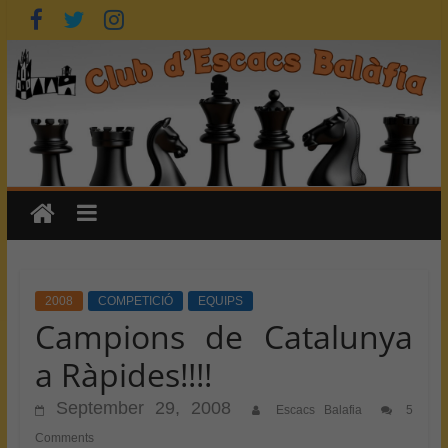
Skip
to
content
2008
COMPETICIÓ
EQUIPS
Campions de Catalunya
a Ràpides!!!!
September 29, 2008
Escacs Balafia
5
Comments