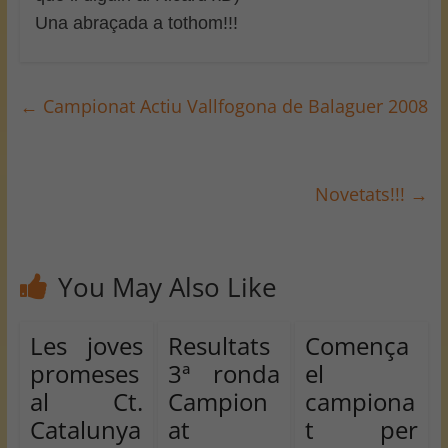
Una abraçada a tothom!!!
←
Campionat Actiu Vallfogona de Balaguer 2008
Novetats!!!
→
You May Also Like
Les joves
Resultats
Comença
promeses
3ª ronda
el
al Ct.
Campion
campiona
Catalunya
at
t per