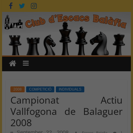
Skip
to
content
2008
COMPETICIÓ
INDIVIDUALS
Campionat Actiu
Vallfogona de Balaguer
2008
September 22, 2008