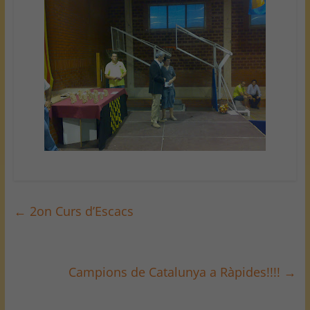
←
2on Curs d’Escacs
Campions de Catalunya a Ràpides!!!!
→