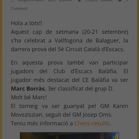
Escacs Balafia
1
Comment
Hola a tots!!
Aquest cap de setmana (20-21 setembre)
s’ha celebrat a Vallfogona de Balaguer, la
darrera prova del 5è Circuit Català d’Escacs.
En aquesta prova també van participar
jugadors del Club d’Escacs Balàfia. El
jugador més destacat del CE Balàfia va ser
Marc Borràs
, 3er classificat del grup D.
Molt bé Marc!
El torneig va ser guanyat pel GM Karen
Movsziszian, seguit del GM Josep Oms.
Teniu més informació a
Chess-results
.