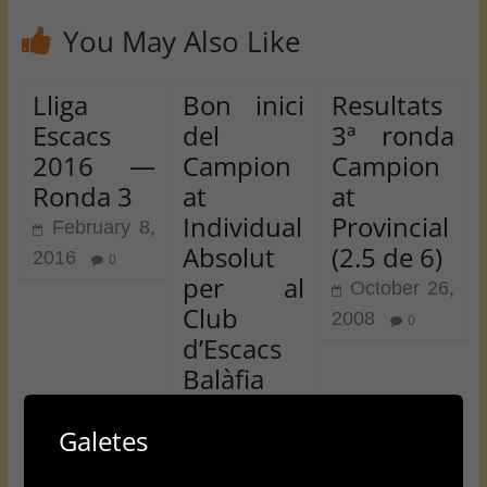
You May Also Like
Lliga
Bon inici
Resultats
Escacs
del
3ª ronda
2016 —
Campion
Campion
Ronda 3
at
at
Individual
Provincial
February 8,
Absolut
(2.5 de 6)
2016
0
per al
October 26,
Club
2008
0
d’Escacs
Balàfia
October 5,
Galetes
2025
0