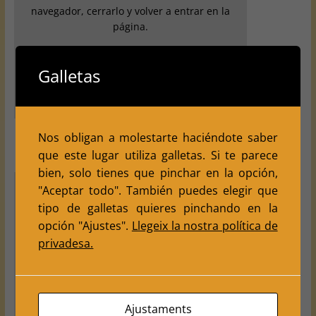
navegador, cerrarlo y volver a entrar en la
página.
Revisa tus ajustes
Galletas
Nos obligan a molestarte haciéndote saber
que este lugar utiliza galletas. Si te parece
bien, solo tienes que pinchar en la opción,
"Aceptar todo". También puedes elegir que
tipo de galletas quieres pinchando en la
opción "Ajustes".
Llegeix la nostra política de
Tus ajustes puede que esten impidiendo que veas
este contenido. Probablemente, hayas desactivado la
privadesa.
opción "Experiencia" en la aceptación de las cookies.
La opción más sencilla es borrar los datos del
navegador, cerrarlo y volver a entrar en la página.
Ajustaments