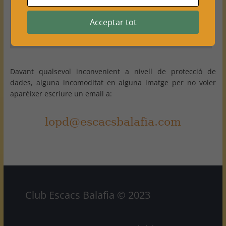
Revisa tus ajustes
Acceptar tot
Davant qualsevol inconvenient a nivell de protecció de
dades, alguna incomoditat en alguna imatge per no voler
aparèixer escriure un email a:
Club Escacs Balafia © 2023