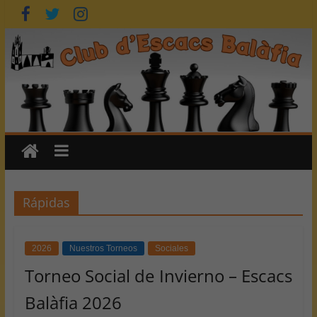
Saltar
al
contenido
Rápidas
2026
Nuestros Torneos
Sociales
Torneo Social de Invierno – Escacs
Balàfia 2026