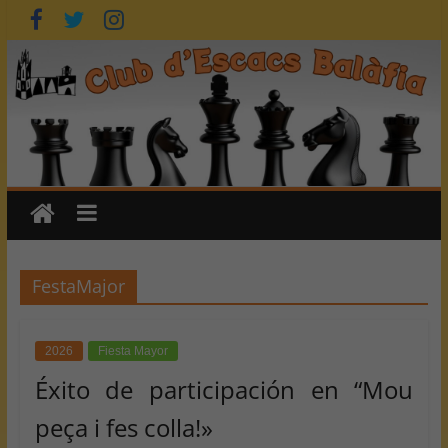
Saltar
al
contenido
FestaMajor
2026
Fiesta Mayor
Éxito de participación en “Mou
peça i fes colla!»