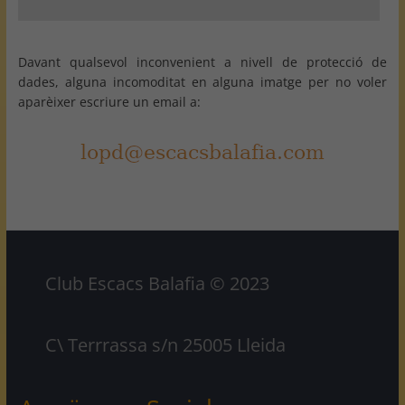
Davant qualsevol inconvenient a nivell de protecció de
dades, alguna incomoditat en alguna imatge per no voler
aparèixer escriure un email a:
Club Escacs Balafia © 2023
C\ Terrrassa s/n 25005 Lleida