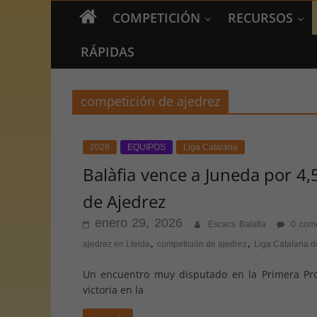
COMPETICIÓN
RECURSOS
RÁPIDAS
competición de ajedrez
2026
EQUIPOS
Liga Catalana
Balàfia vence a Juneda por 4,5
de Ajedrez
enero 29, 2026
Escacs Balafia
0 come
,
,
ajedrez en Lleida
competición de ajedrez
Liga Catalana d
Un encuentro muy disputado en la Primera Prov
victoria en la