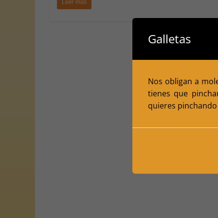
Leer más
Galletas
Nos obligan a moles
tienes que pincha
quieres pinchando 