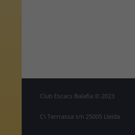
Club Escacs Balafia © 2023
C\ Terrrassa s/n 25005 Lleida