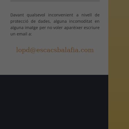
Davant qualsevol inconvenient a nivell de
protecció de dades, alguna incomoditat en
alguna imatge per no voler aparèixer escriure
un email a:
am
r
egram