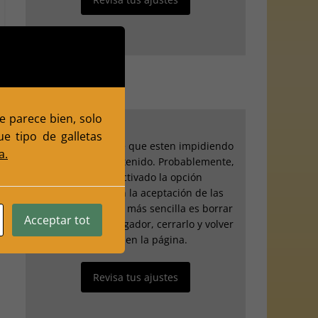
te parece bien, solo
e tipo de galletas
Tus ajustes puede que esten impidiendo
a.
que veas este contenido. Probablemente,
hayas desactivado la opción
"Experiencia" en la aceptación de las
cookies. La opción más sencilla es borrar
Acceptar tot
los datos del navegador, cerrarlo y volver
a entrar en la página.
Revisa tus ajustes