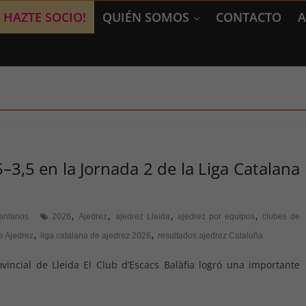
HAZTE SOCIO!
QUIÉN SOMOS
CONTACTO
A
–3,5 en la Jornada 2 de la Liga Catalana
,
,
,
,
ntarios
2026
Ajedrez
ajedrez Lleida
ajedrez por equipos
clubes de
,
,
e Ajedrez
liga catalana de ajedrez 2026
resultados ajedrez Cataluña
incial de Lleida El Club d’Escacs Balàfia logró una importante