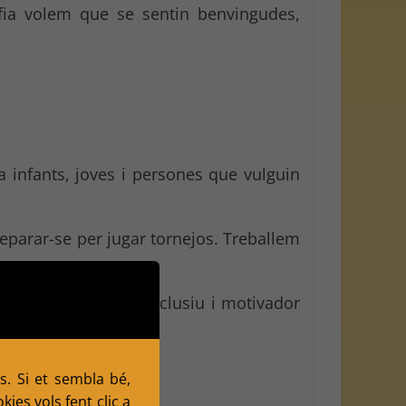
fia volem que se sentin benvingudes,
 infants, joves i persones que vulguin
eparar-se per jugar tornejos. Treballem
és un espai obert, inclusiu i motivador
s. Si et sembla bé,
ies vols fent clic a