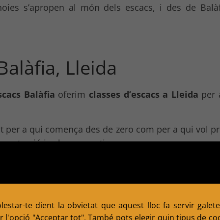
oies s’apropen al món dels escacs, i des de Balà
Balàfia, Lleida
scacs Balàfia
oferim
classes d’escacs a Lleida
per a
t per a qui comença des de zero com per a qui vol pr
oncentració i valors esportius.
 proper on aprendre i jugar, el
Club Escacs Balàfia
 a jugador o jugadora.
estar-te dient la obvietat que aquest lloc fa servir galete
 l'opció "Acceptar tot". També pots elegir quin tipus de cook