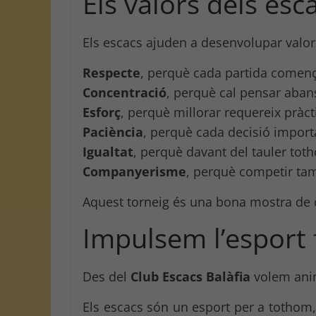
Els valors dels es
Els escacs ajuden a desenvolupar valors
Respecte
, perquè cada partida comença
Concentració
, perquè cal pensar aba
Esforç
, perquè millorar requereix pràct
Paciència
, perquè cada decisió import
Igualtat
, perquè davant del tauler tot
Companyerisme
, perquè competir tam
Aquest torneig és una bona mostra de co
Impulsem l’esport f
Des del
Club Escacs Balàfia
volem ani
Els escacs són un esport per a tothom, i