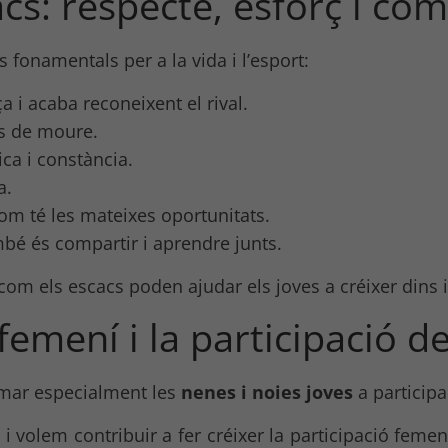
cacs: respecte, esforç i c
 fonamentals per a la vida i l’esport:
 i acaba reconeixent el rival.
ns de moure.
ica i constància.
a.
hom té les mateixes oportunitats.
bé és compartir i aprendre junts.
m els escacs poden ajudar els joves a créixer dins i 
emení i la participació d
mar especialment les
nenes i noies joves
a participa
 volem contribuir a fer créixer la participació femeni