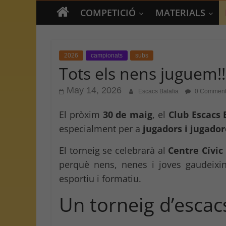
COMPETICIÓ
MATERIALS
2026
campionats
subs
Tots els nens juguem!!
May 14, 2026
Escacs Balafia
0 Comment
El pròxim
30 de maig
, el
Club Escacs 
especialment per a
jugadors i jugador
El torneig se celebrarà al
Centre Cívic
perquè nens, nenes i joves gaudeixin
esportiu i formatiu.
Un torneig d’escac