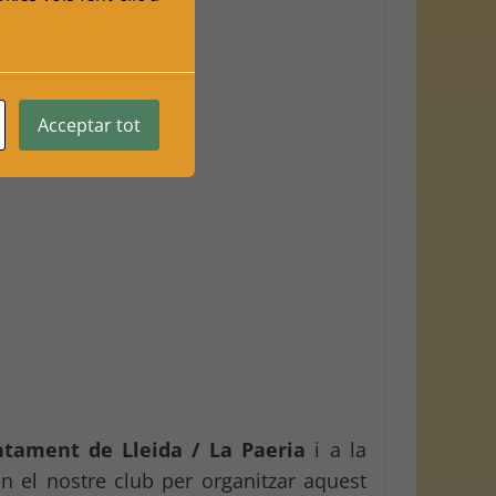
Acceptar tot
ntament de Lleida / La Paeria
i a la
en el nostre club per organitzar aquest