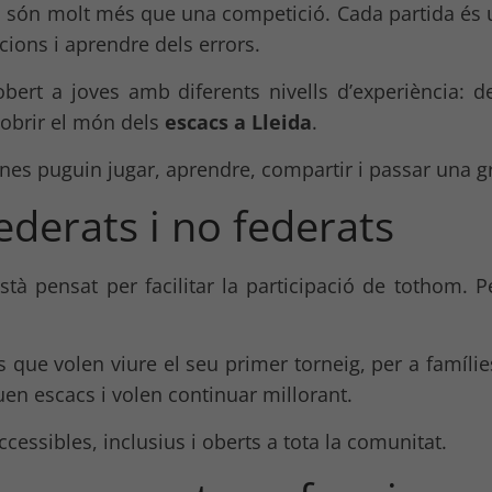
 són molt més que una competició. Cada partida és u
ocions i aprendre dels errors.
obert a joves amb diferents nivells d’experiència: d
cobrir el món dels
escacs a Lleida
.
nenes puguin jugar, aprendre, compartir i passar una gr
ederats i no federats
stà pensat per facilitar la participació de tothom. P
 que volen viure el seu primer torneig, per a famíli
quen escacs i volen continuar millorant.
cessibles, inclusius i oberts a tota la comunitat.