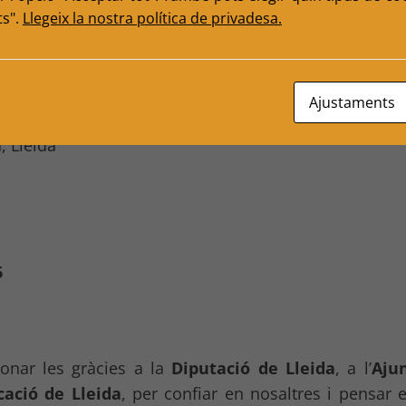
ts".
Llegeix la nostra política de privadesa.
rats i no federats
Ajustaments
, Lleida
6
nar les gràcies a la
Diputació de Lleida
, a l’
Aju
cació de Lleida
, per confiar en nosaltres i pensar 