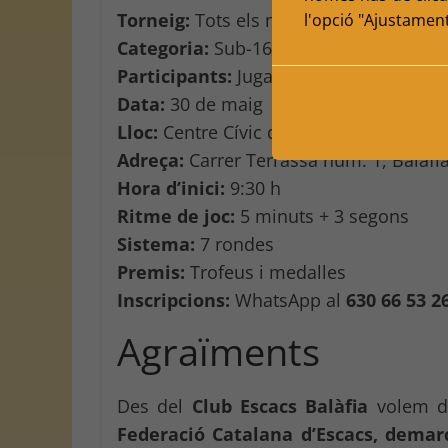
Torneig:
Tots els nens juguem!!
l'opció "Ajustamen
Categoria:
Sub-16
Participants:
Jugadors i jugadores fede
Data:
30 de maig
Lloc:
Centre Cívic de Balàfia
Adreça:
Carrer Terrassa núm. 1, Balàfia
Hora d’inici:
9:30 h
Ritme de joc:
5 minuts + 3 segons
Sistema:
7 rondes
Premis:
Trofeus i medalles
Inscripcions:
WhatsApp al
630 66 53 2
Agraïments
Des del
Club Escacs Balàfia
volem do
Federació Catalana d’Escacs, demar