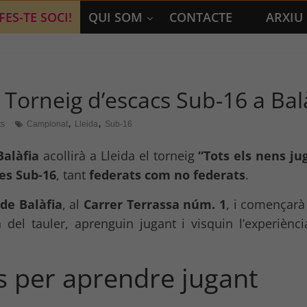
FES-TE SOCI!
QUI SOM
CONTACTE
ARXIU
 Torneig d’escacs Sub-16 a Balà
,
,
s
Campionat
Lleida
Sub-16
Balàfia
acollirà a Lleida el torneig
“Tots els nens ju
es Sub-16
, tant
federats com no federats
.
 de Balàfia
, al
Carrer Terrassa núm. 1
, i començarà
 del tauler, aprenguin jugant i visquin l’experiènc
s per aprendre jugant