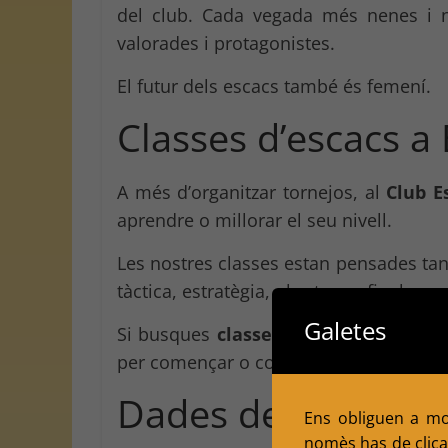
del club. Cada vegada més nenes i n
valorades i protagonistes.
El futur dels escacs també és femení.
Classes d’escacs a 
A més d’organitzar tornejos, al
Club E
aprendre o millorar el seu nivell.
Les nostres classes estan pensades tan
tàctica, estratègia, obertures, finals, c
Galetes
Si busques
classes d’escacs
o un club
per començar o continuar creixent com
Dades del torneig
Ens obliguen a mol
nomès has de clicar