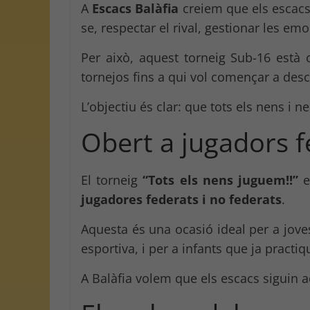
A
Escacs Balàfia
creiem que els escacs
se, respectar el rival, gestionar les em
Per això, aquest torneig Sub-16 està 
tornejos fins a qui vol començar a des
L’objectiu és clar: que tots els nens i 
Obert a jugadors f
El torneig
“Tots els nens juguem!!”
e
jugadores federats i no federats
.
Aquesta és una ocasió ideal per a joves
esportiva, i per a infants que ja practi
A Balàfia volem que els escacs siguin ac