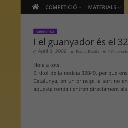
COMPETICIÓ
MATERIALS
campionats
I el guanyador és el 3
April 8, 2009
Escacs Balafia
4 Comments
Hola a tots,
El títol de la notícia 32849, per què e
Catalunya, en un principi la sort no e
aquesta ronda i entren directament als 