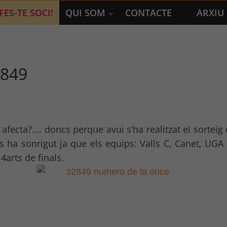
FES-TE SOCI!
QUI SOM
CONTACTE
ARXIU
2849
ns afecta?…. doncs perque avui s’ha realitzat el sort
ns ha sonrigut ja que els equips: Valls C, Canet, UGA
4arts de finals.