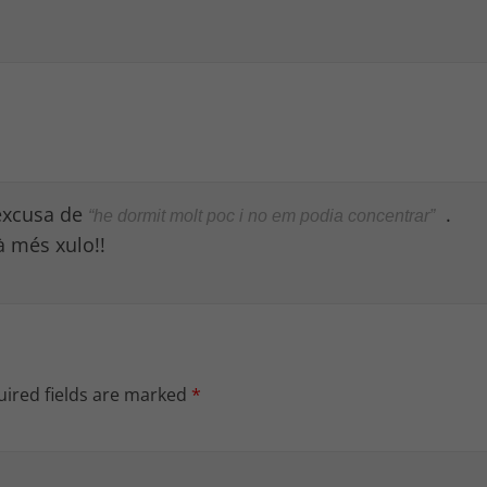
’excusa de
.
“he dormit molt poc i no em podia concentrar”
à més xulo!!
ired fields are marked
*