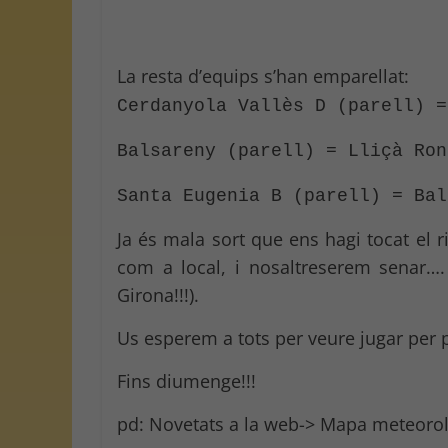
La resta d’equips s’han emparellat:
Cerdanyola Vallès D (parell) =
Balsareny (parell) = Lliçà Ron
Santa Eugenia B (parell) = Bal
Ja és mala sort que ens hagi tocat el 
com a local, i nosaltreserem senar…. 
Girona!!!).
Us esperem a tots per veure jugar per p
Fins diumenge!!!
pd: Novetats a la web-> Mapa meteorològ