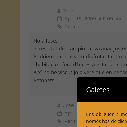
Tere
April 15, 2009 at 6:09 pm
Permalink
Hola Jose,
el resultat del campionat va anar justet 
Podriem dir que vam disfrutar tant o m
l’habitaciò i fora d’hores a estat un ca
Així ho he viscut jo a vere que en pens
Petonets
Galetes
Jose
April 14, 2009 at 10:27 am
Ens obliguen a mol
nomès has de clicar
Permalink