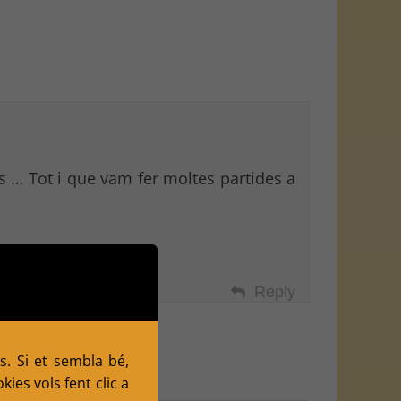
s … Tot i que vam fer moltes partides a
Reply
s. Si et sembla bé,
ies vols fent clic a