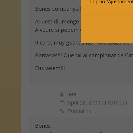
l'opció "Ajustamen
Bones companys!!!
Aquest diumenge és el gran dia,no?
A veure si podem estar tots o casi tots
Ricard, muy guapas las novedades del b
Borrasos!!! Que tal al campionat de C
Ens veiem!!!
Tere
April 12, 2009 at 8:07 am
Permalink
Bones ,