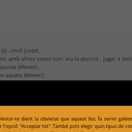
jiji…molt justet.
es amb altres coses com ara la piscina , jugar a teni
mpionat diferent…
en aquets MArrec!!
estar-te dient la obvietat que aquest lloc fa servir galete
 l'opció "Acceptar tot". També pots elegir quin tipus de cook