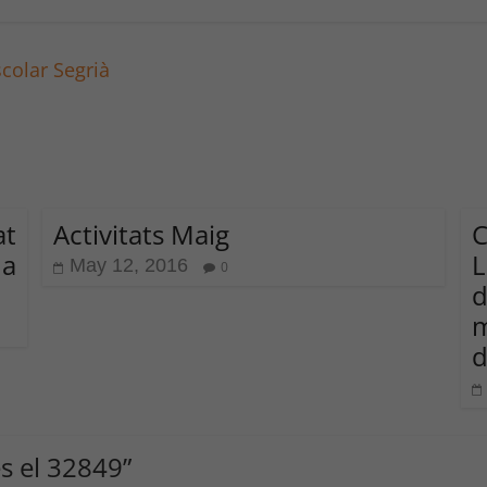
colar Segrià
t
Activitats Maig
na
L
May 12, 2016
0
d
és el 32849
”