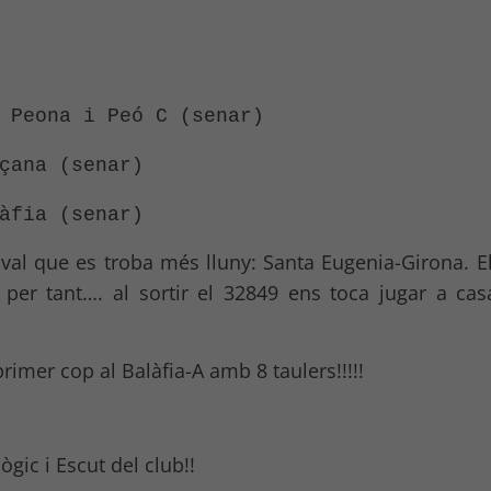
 Peona i Peó C (senar)
çana (senar)
àfia (senar)
rival que es troba més lluny: Santa Eugenia-Girona. E
per tant…. al sortir el 32849 ens toca jugar a cas
rimer cop al Balàfia-A amb 8 taulers!!!!!
ic i Escut del club!!