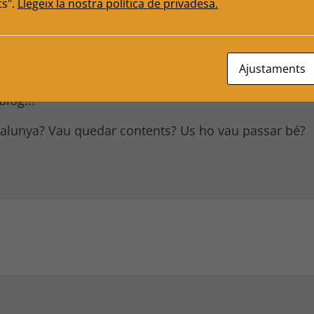
ts".
Llegeix la nostra política de privadesa.
Ajustaments
 disponibles.
log!!!
atalunya? Vau quedar contents? Us ho vau passar bé?